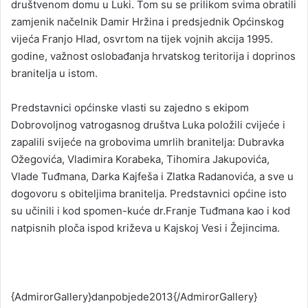
društvenom domu u Luki. Tom su se prilikom svima obratili
zamjenik načelnik Damir Hržina i predsjednik Općinskog
vijeća Franjo Hlad, osvrtom na tijek vojnih akcija 1995.
godine, važnost oslobađanja hrvatskog teritorija i doprinos
branitelja u istom.
Predstavnici općinske vlasti su zajedno s ekipom
Dobrovoljnog vatrogasnog društva Luka položili cvijeće i
zapalili svijeće na grobovima umrlih branitelja: Dubravka
Ožegovića, Vladimira Korabeka, Tihomira Jakupovića,
Vlade Tuđmana, Darka Kajfeša i Zlatka Radanovića, a sve u
dogovoru s obiteljima branitelja. Predstavnici općine isto
su učinili i kod spomen-kuće dr.Franje Tuđmana kao i kod
natpisnih ploča ispod križeva u Kajskoj Vesi i Žejincima.
{AdmirorGallery}danpobjede2013{/AdmirorGallery}