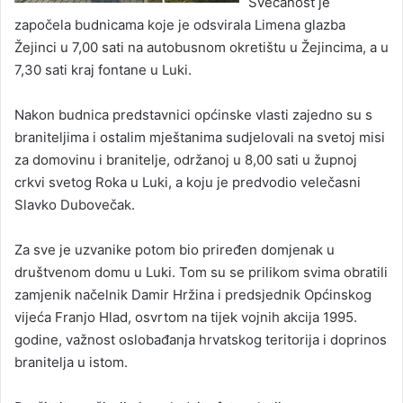
Svečanost je
započela budnicama koje je odsvirala Limena glazba
Žejinci u 7,00 sati na autobusnom okretištu u Žejincima, a u
7,30 sati kraj fontane u Luki.
Nakon budnica predstavnici općinske vlasti zajedno su s
braniteljima i ostalim mještanima sudjelovali na svetoj misi
za domovinu i branitelje, održanoj u 8,00 sati u župnoj
crkvi svetog Roka u Luki, a koju je predvodio velečasni
Slavko Dubovečak.
Za sve je uzvanike potom bio priređen domjenak u
društvenom domu u Luki. Tom su se prilikom svima obratili
zamjenik načelnik Damir Hržina i predsjednik Općinskog
vijeća Franjo Hlad, osvrtom na tijek vojnih akcija 1995.
godine, važnost oslobađanja hrvatskog teritorija i doprinos
branitelja u istom.