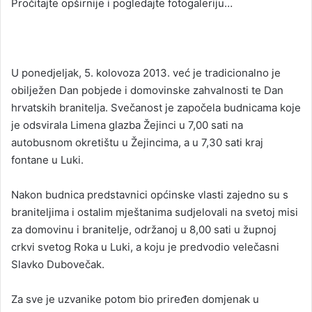
Pročitajte opširnije i pogledajte fotogaleriju…
U ponedjeljak, 5. kolovoza 2013. već je tradicionalno je
obilježen Dan pobjede i domovinske zahvalnosti te Dan
hrvatskih branitelja. Svečanost je započela budnicama koje
je odsvirala Limena glazba Žejinci u 7,00 sati na
autobusnom okretištu u Žejincima, a u 7,30 sati kraj
fontane u Luki.
Nakon budnica predstavnici općinske vlasti zajedno su s
braniteljima i ostalim mještanima sudjelovali na svetoj misi
za domovinu i branitelje, održanoj u 8,00 sati u župnoj
crkvi svetog Roka u Luki, a koju je predvodio velečasni
Slavko Dubovečak.
Za sve je uzvanike potom bio priređen domjenak u