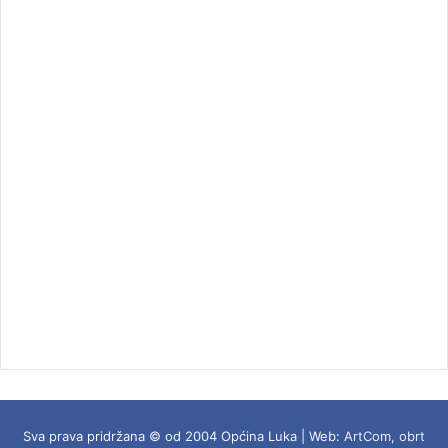
Sva prava pridržana © od 2004 Općina Luka | Web:
ArtCom, obrt