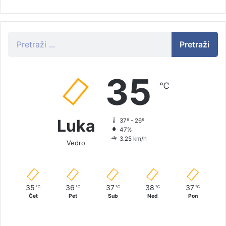
Pretraži
35
℃
Luka
37º - 26º
47%
3.25 km/h
Vedro
35
36
37
38
37
℃
℃
℃
℃
℃
Čet
Pet
Sub
Ned
Pon