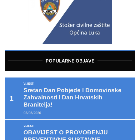
POPULARNE OBJAVE
VIJESTI
Sretan Dan Pobjede I Domovinske
Zahvalnosti I Dan Hrvatskih
Branitelja!
05/08/2026
VIJESTI
OBAVIJEST O PROVOĐENJU
PREVENTIVNE SUSTAVNE