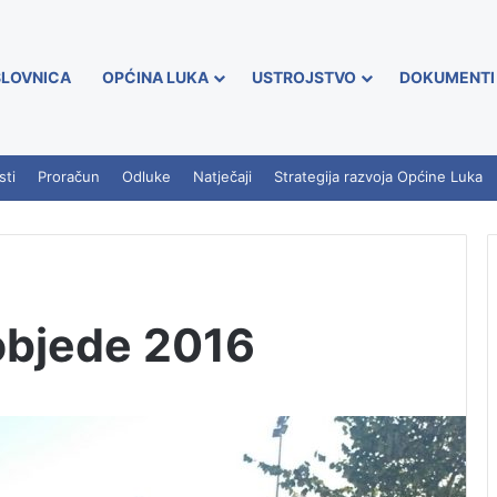
LOVNICA
OPĆINA LUKA
USTROJSTVO
DOKUMENTI
sti
Proračun
Odluke
Natječaji
Strategija razvoja Općine Luka
objede 2016