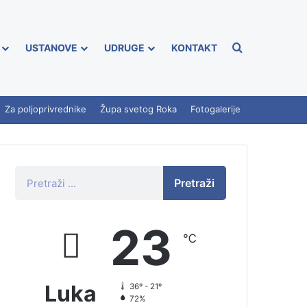
USTANOVE
UDRUGE
KONTAKT
Za poljoprivrednike
Župa svetog Roka
Fotogalerije
Pretraži
23
℃
Luka
36º - 21º
72%