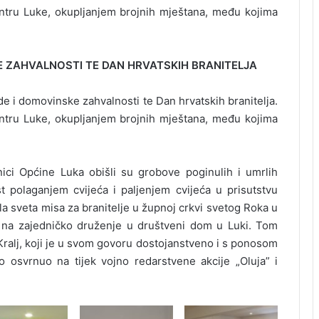
ntru Luke, okupljanjem brojnih mještana, među kojima
E ZAHVALNOSTI TE DAN HRVATSKIH BRANITELJA
e i domovinske zahvalnosti te Dan hrvatskih branitelja.
ntru Luke, okupljanjem brojnih mještana, među kojima
ici Općine Luka obišli su grobove poginulih i umrlih
st polaganjem cvijeća i paljenjem cvijeća u prisutstvu
dila sveta misa za branitelje u župnoj crkvi svetog Roka u
i na zajedničko druženje u društveni dom u Luki. Tom
Kralj, koji je u svom govoru dostojanstveno i s ponosom
 osvrnuo na tijek vojno redarstvene akcije „Oluja” i