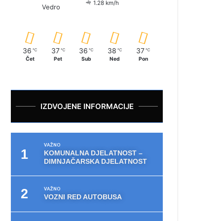
1.28 km/h
Vedro
36
37
36
38
37
℃
℃
℃
℃
℃
Čet
Pet
Sub
Ned
Pon
IZDVOJENE INFORMACIJE
VAŽNO
KOMUNALNA DJELATNOST –
DIMNJAČARSKA DJELATNOST
VAŽNO
VOZNI RED AUTOBUSA