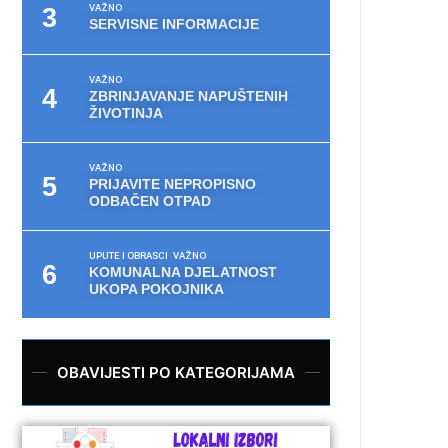
VAŽNO
SERVISNE INFORMACIJE
VAŽNO
ZBRINJAVANJE NAPUŠTENIH
ŽIVOTINJA
VAŽNO
PRIJAVITE NEPROPISNO
ODBAČEN OTPAD
UPUTE I OBRASCI
VAŽNO
KOMUNALNA DJELATNOST
UKOPA POKOJNIKA
OBAVIJESTI PO KATEGORIJAMA