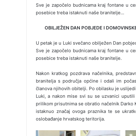
Sve je započelo budnicama kraj fontane u ce
posebice treba istaknuti naše branitelje…
OBILJEŽEN DAN POBJEDE I DOMOVINSK
U petak je u Luki svečano obilježen Dan pobjed
Sve je započelo budnicama kraj fontane u ce
posebice treba istaknuti naše branitelje.
Nakon kratkog pozdrava načelnika, predstavn
branitelja s područja općine i odali im poča
članova njihovih obitelji. Po obilasku je uslije
Luki, a nakon mise svi su se uzvanici uputil
prilikom prisutnima se obratio načelnik Darko 
istaknuo značaj ovoga praznika te se ukratko
oslobađanje hrvatskog teritorija.