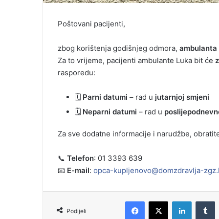
Poštovani pacijenti,
zbog korištenja godišnjeg odmora,
ambulanta u
Za to vrijeme, pacijenti ambulante Luka bit će
z
rasporedu:
🗓
Parni datumi
– rad u
jutarnjoj smjeni
🗓
Neparni datumi
– rad u
poslijepodnevn
Za sve dodatne informacije i narudžbe, obratite
📞
Telefon
: 01 3393 639
📧
E-mail
:
opca-kupljenovo@domzdravlja-zgz.
Podijeli