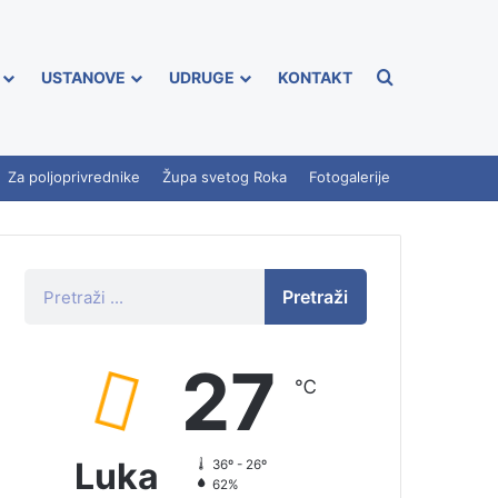
USTANOVE
UDRUGE
KONTAKT
Za poljoprivrednike
Župa svetog Roka
Fotogalerije
Pretraži
27
℃
Luka
36º - 26º
62%