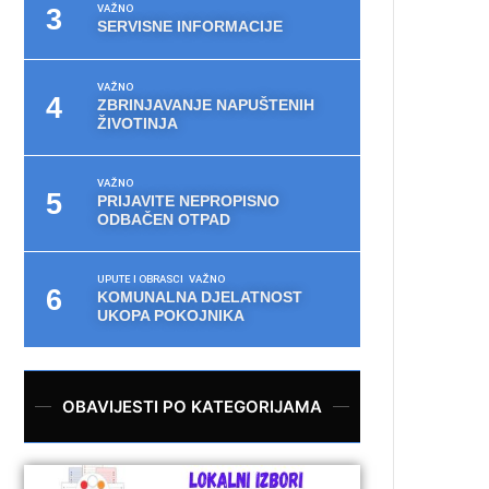
VAŽNO
SERVISNE INFORMACIJE
VAŽNO
ZBRINJAVANJE NAPUŠTENIH
ŽIVOTINJA
VAŽNO
PRIJAVITE NEPROPISNO
ODBAČEN OTPAD
UPUTE I OBRASCI
VAŽNO
KOMUNALNA DJELATNOST
UKOPA POKOJNIKA
OBAVIJESTI PO KATEGORIJAMA