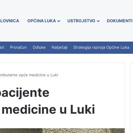
LOVNICA
OPĆINA LUKA
USTROJSTVO
DOKUMENTI
sti
Proračun
Odluke
Natječaji
Strategija razvoja Općine Luka
 ambulante opće medicine u Luki
pacijente
medicine u Luki