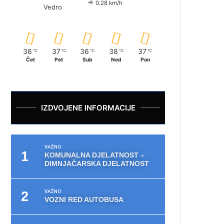
0.28 km/h
Vedro
36
37
36
38
37
℃
℃
℃
℃
℃
Čet
Pet
Sub
Ned
Pon
IZDVOJENE INFORMACIJE
VAŽNO
KOMUNALNA DJELATNOST –
DIMNJAČARSKA DJELATNOST
VAŽNO
VOZNI RED AUTOBUSA