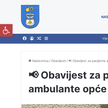
NAS
Open toolbar
Vije
Naslovnica
/
Obavijesti
/
📢 Obavijest za pacijente
📢 Obavijest za 
ambulante opće 