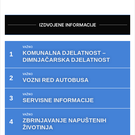
IZDVOJENE INFORMACIJE
VAŽNO
KOMUNALNA DJELATNOST –
DIMNJAČARSKA DJELATNOST
VAŽNO
VOZNI RED AUTOBUSA
VAŽNO
SERVISNE INFORMACIJE
VAŽNO
ZBRINJAVANJE NAPUŠTENIH
ŽIVOTINJA