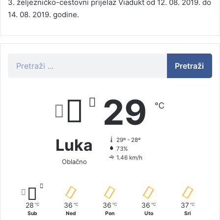
3. željezničko-cestovni prijelaz Viadukt od 12. 08. 2019. do
14. 08. 2019. godine.
Pretraži
29
℃
Luka
29º - 28º
73%
1.46 km/h
Oblačno
28
36
36
36
37
℃
℃
℃
℃
℃
Sub
Ned
Pon
Uto
Sri