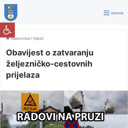
Izbornik
Open toolbar
Naslovnica
/
Vijesti
Obavijest o zatvaranju
željezničko-cestovnih
prijelaza