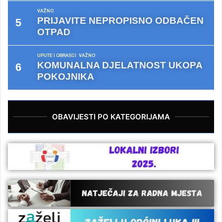
VAŽNO
PRIJAVITE NEPROPISNO ODBAČEN
OTPAD
UPUTE I OBRASCI
VAŽNO
KOMUNALNA DJELATNOST UKOPA
POKOJNIKA
OBAVIJESTI PO KATEGORIJAMA