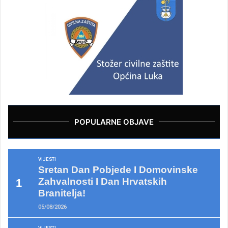
POPULARNE OBJAVE
VIJESTI
Sretan Dan Pobjede I Domovinske
Zahvalnosti I Dan Hrvatskih
Branitelja!
05/08/2026
VIJESTI