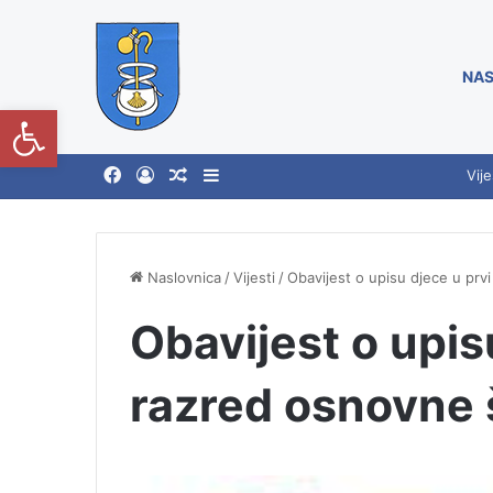
NAS
Open toolbar
Vije
Naslovnica
/
Vijesti
/
Obavijest o upisu djece u prv
Obavijest o upis
razred osnovne 