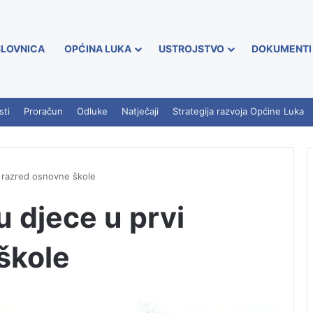
LOVNICA
OPĆINA LUKA
USTROJSTVO
DOKUMENTI
sti
Proračun
Odluke
Natječaji
Strategija razvoja Općine Luka
i razred osnovne škole
u djece u prvi
škole