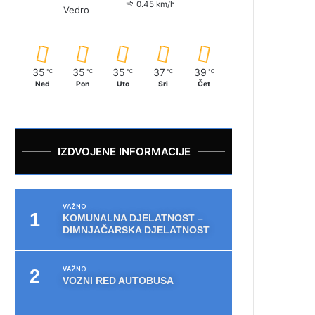
0.45 km/h
Vedro
35
35
35
37
39
℃
℃
℃
℃
℃
Ned
Pon
Uto
Sri
Čet
IZDVOJENE INFORMACIJE
VAŽNO
KOMUNALNA DJELATNOST –
DIMNJAČARSKA DJELATNOST
VAŽNO
VOZNI RED AUTOBUSA