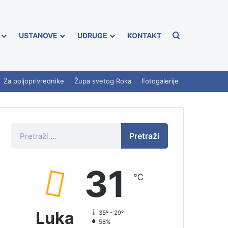
USTANOVE
UDRUGE
KONTAKT
Za poljoprivrednike
Župa svetog Roka
Fotogalerije
Pretraži
31
℃
Luka
35º - 29º
58%