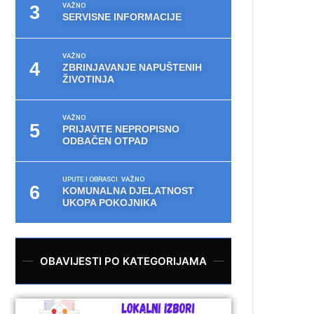
VAŽNO
SERVISNE INFORMACIJE
VAŽNO
ZBRINJAVANJE NAPUŠTENIH
ŽIVOTINJA
VAŽNO
PRIJAVITE NEPROPISNO
ODBAČEN OTPAD
UPUTE I OBRASCI
VAŽNO
KOMUNALNA DJELATNOST
UKOPA POKOJNIKA
OBAVIJESTI PO KATEGORIJAMA