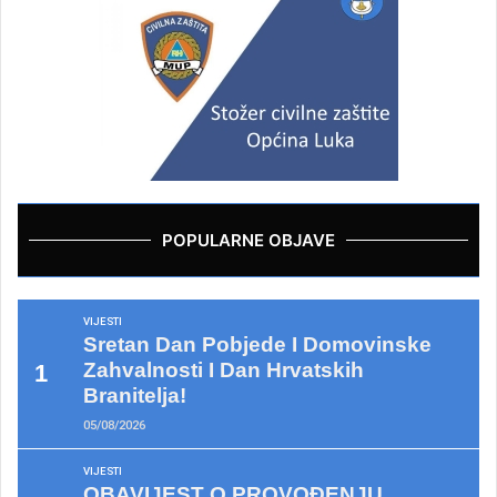
POPULARNE OBJAVE
VIJESTI
Sretan Dan Pobjede I Domovinske
Zahvalnosti I Dan Hrvatskih
Branitelja!
05/08/2026
VIJESTI
OBAVIJEST O PROVOĐENJU