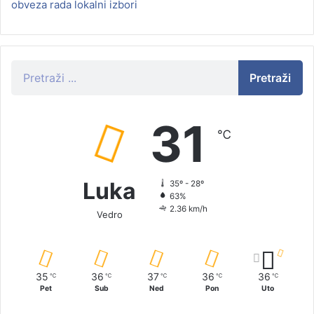
obveza rada lokalni izbori
Pretraži
31
℃
Luka
35º - 28º
63%
2.36 km/h
Vedro
35
36
37
36
36
℃
℃
℃
℃
℃
Pet
Sub
Ned
Pon
Uto