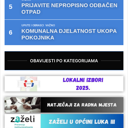
PRIJAVITE NEPROPISNO ODBAČEN
OTPAD
UPUTE I OBRASCI
VAŽNO
KOMUNALNA DJELATNOST UKOPA
POKOJNIKA
OBAVIJESTI PO KATEGORIJAMA