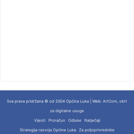
Sva prava pridržana © od 2004 Općina Luka | Web:
ArtCom, obrt
za digitalne usuge
Vijesti
Proračun
Odluke
Natječaji
Strategija razvoja Općine Luka
Za poljoprivrednike