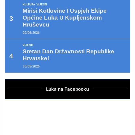
KULTURA
VIJESTI
Mirisi Kotlovine I Uspjeh Ekipe
Općine Luka U Kupljenskom
Hruševcu
02/06/2026
VIJESTI
Sretan Dan Državnosti Republike
Hrvatske!
30/05/2026
Luka na Facebooku