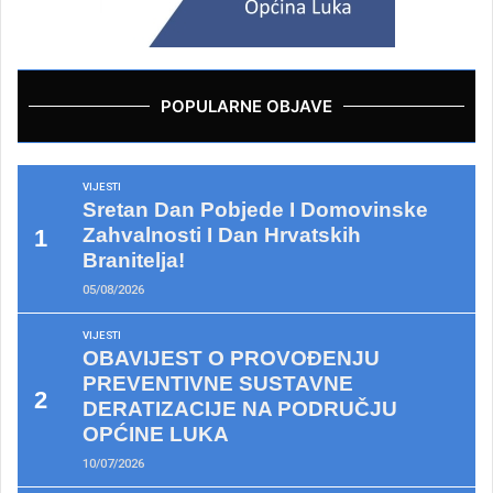
POPULARNE OBJAVE
VIJESTI
Sretan Dan Pobjede I Domovinske
Zahvalnosti I Dan Hrvatskih
Branitelja!
05/08/2026
VIJESTI
OBAVIJEST O PROVOĐENJU
PREVENTIVNE SUSTAVNE
DERATIZACIJE NA PODRUČJU
OPĆINE LUKA
10/07/2026