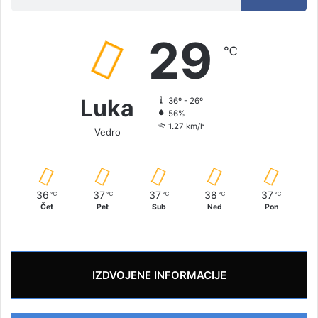
29
℃
Luka
36º - 26º
56%
1.27 km/h
Vedro
36
37
37
38
37
℃
℃
℃
℃
℃
Čet
Pet
Sub
Ned
Pon
IZDVOJENE INFORMACIJE