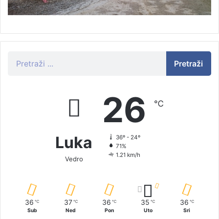
Pretraži
26
℃
Luka
36º - 24º
71%
1.21 km/h
Vedro
36
37
36
35
36
℃
℃
℃
℃
℃
Sub
Ned
Pon
Uto
Sri