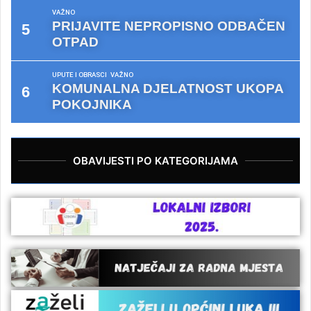
VAŽNO
PRIJAVITE NEPROPISNO ODBAČEN
OTPAD
UPUTE I OBRASCI
VAŽNO
KOMUNALNA DJELATNOST UKOPA
POKOJNIKA
OBAVIJESTI PO KATEGORIJAMA