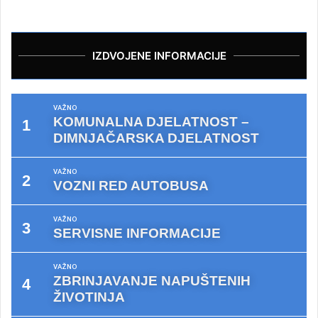
IZDVOJENE INFORMACIJE
VAŽNO
KOMUNALNA DJELATNOST –
DIMNJAČARSKA DJELATNOST
VAŽNO
VOZNI RED AUTOBUSA
VAŽNO
SERVISNE INFORMACIJE
VAŽNO
ZBRINJAVANJE NAPUŠTENIH
ŽIVOTINJA