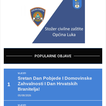
POPULARNE OBJAVE
VIJESTI
Sretan Dan Pobjede I Domovinske
Zahvalnosti I Dan Hrvatskih
Branitelja!
05/08/2026
VIJESTI