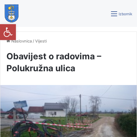
Izbornik
Open toolbar
Naslovnica
/
Vijesti
Obavijest o radovima –
Polukružna ulica