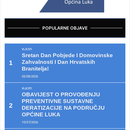
POPULARNE OBJAVE
VIJESTI
Sretan Dan Pobjede I Domovinske
Zahvalnosti I Dan Hrvatskih
Branitelja!
05/08/2026
VIJESTI
OBAVIJEST O PROVOĐENJU
PREVENTIVNE SUSTAVNE
DERATIZACIJE NA PODRUČJU
OPĆINE LUKA
10/07/2026