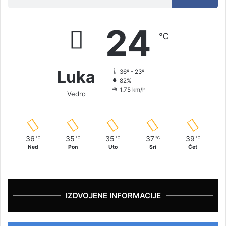
24
℃
Luka
36º - 23º
82%
1.75 km/h
Vedro
36
35
35
37
39
℃
℃
℃
℃
℃
Ned
Pon
Uto
Sri
Čet
IZDVOJENE INFORMACIJE