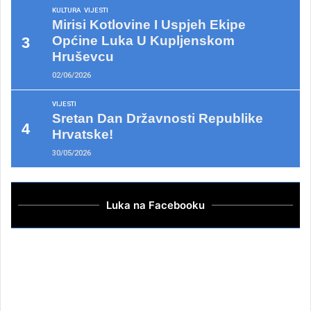
KULTURA
VIJESTI
Mirisi Kotlovine I Uspjeh Ekipe
Općine Luka U Kupljenskom
Hruševcu
02/06/2026
VIJESTI
Sretan Dan Državnosti Republike
Hrvatske!
30/05/2026
Luka na Facebooku