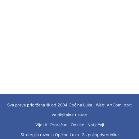
Sva prava pridržana © od 2004 Općina Luka | Web:
ArtCom, obrt
za digitalne usuge
Vijesti
Proračun
Odluke
Natječaji
Strategija razvoja Općine Luka
Za poljoprivrednike