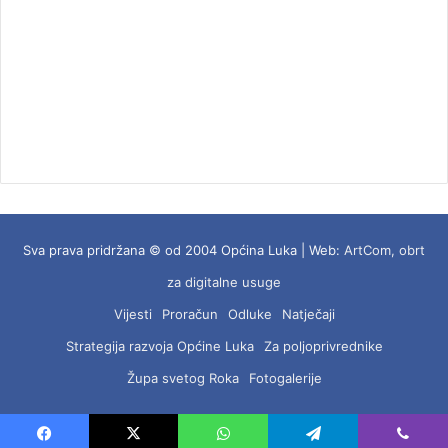
Sva prava pridržana © od 2004 Općina Luka | Web:
ArtCom, obrt
za digitalne usuge
Vijesti
Proračun
Odluke
Natječaji
Strategija razvoja Općine Luka
Za poljoprivrednike
Župa svetog Roka
Fotogalerije