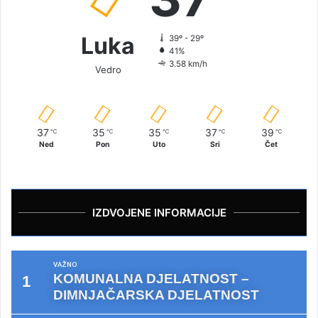
Luka
39º - 29º
41%
3.58 km/h
Vedro
37
35
35
37
39
℃
℃
℃
℃
℃
Ned
Pon
Uto
Sri
Čet
IZDVOJENE INFORMACIJE
VAŽNO
KOMUNALNA DJELATNOST –
DIMNJAČARSKA DJELATNOST