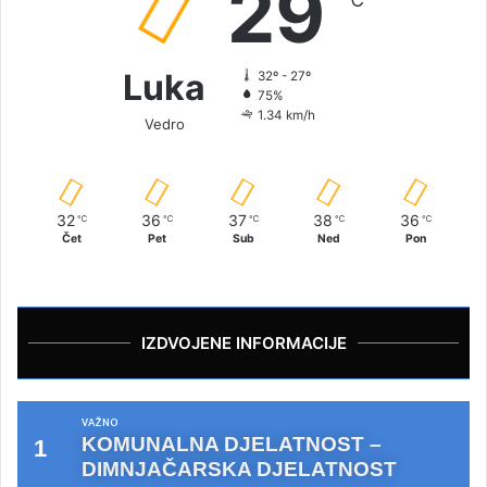
29
Luka
32º - 27º
75%
1.34 km/h
Vedro
32
36
37
38
36
℃
℃
℃
℃
℃
Čet
Pet
Sub
Ned
Pon
IZDVOJENE INFORMACIJE
VAŽNO
KOMUNALNA DJELATNOST –
DIMNJAČARSKA DJELATNOST