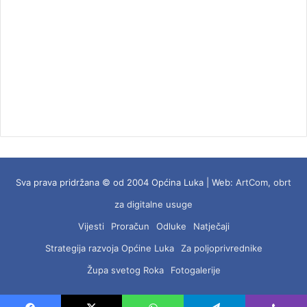
Sva prava pridržana © od 2004 Općina Luka | Web:
ArtCom, obrt
za digitalne usuge
Vijesti
Proračun
Odluke
Natječaji
Strategija razvoja Općine Luka
Za poljoprivrednike
Župa svetog Roka
Fotogalerije