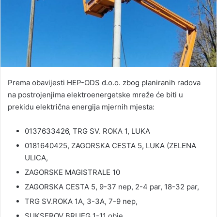
Prema obavijesti HEP-ODS d.o.o. zbog planiranih radova
na postrojenjima elektroenergetske mreže će biti u
prekidu električna energija mjernih mjesta:
0137633426, TRG SV. ROKA 1, LUKA
0181640425, ZAGORSKA CESTA 5, LUKA (ZELENA
ULICA,
ZAGORSKE MAGISTRALE 10
ZAGORSKA CESTA 5, 9-37 nep, 2-4 par, 18-32 par,
TRG SV.ROKA 1A, 3-3A, 7-9 nep,
SUKSEROV BRIJEG 1-11 obje,