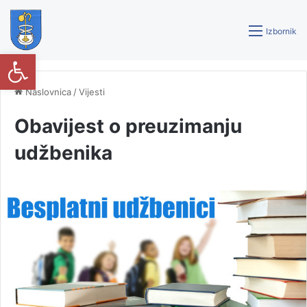
Izbornik
Open toolbar
Naslovnica
/
Vijesti
Obavijest o preuzimanju
udžbenika