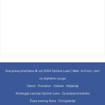
Sva prava pridržana © od 2004 Općina Luka | Web:
ArtCom, obrt
za digitalne usuge
Vijesti
Proračun
Odluke
Natječaji
Strategija razvoja Općine Luka
Za poljoprivrednike
Župa svetog Roka
Fotogalerije