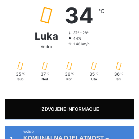
34
℃
Luka
37º - 28º
44%
1.48 km/h
Vedro
35
37
36
35
36
℃
℃
℃
℃
℃
Sub
Ned
Pon
Uto
Sri
IZDVOJENE INFORMACIJE
VAŽNO
KOMUNALNA DJELATNOST –