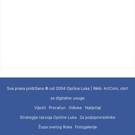
Sva prava pridržana © od 2004 Općina Luka | Web:
ArtCom, obrt
za digitalne usuge
Vijesti
Proračun
Odluke
Natječaji
Strategija razvoja Općine Luka
Za poljoprivrednike
Župa svetog Roka
Fotogalerije