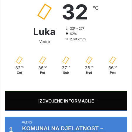
32
℃
Luka
33º - 27º
62%
2.68 km/h
Vedro
32
36
37
38
36
℃
℃
℃
℃
℃
Čet
Pet
Sub
Ned
Pon
IZDVOJENE INFORMACIJE
VAŽNO
KOMUNALNA DJELATNOST –