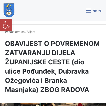
Izbornik
Open toolbar
Naslovnica
/
Vijesti
OBAVIJEST O POVREMENOM
ZATVARANJU DIJELA
ŽUPANIJSKE CESTE (dio
ulice Pođunđek, Dubravka
Ožegovića i Branka
Masnjaka) ZBOG RADOVA