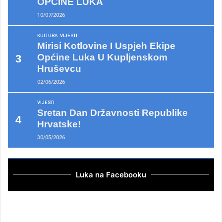
OPĆINE LUKA
10/07/2026
KULTURA
VIJESTI
Mirisi Kotlovine I Uspjeh Ekipe
Općine Luka U Kupljenskom
Hruševcu
02/06/2026
VIJESTI
Sretan Dan Državnosti Republike
Hrvatske!
30/05/2026
Luka na Facebooku