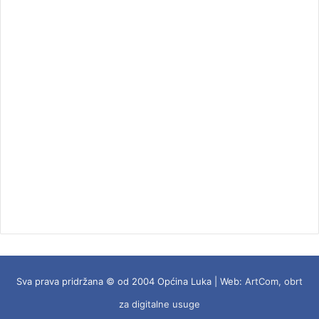
Sva prava pridržana © od 2004 Općina Luka | Web:
ArtCom, obrt
za digitalne usuge