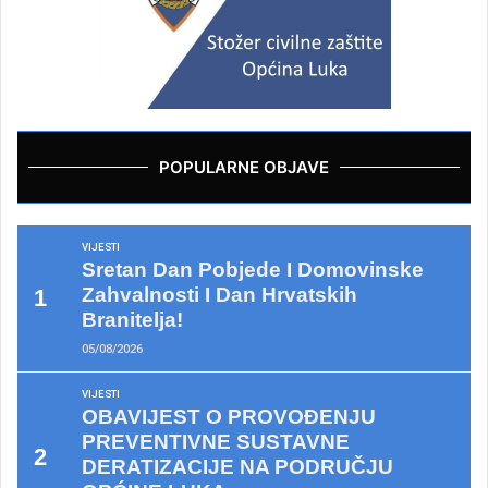
POPULARNE OBJAVE
VIJESTI
Sretan Dan Pobjede I Domovinske
Zahvalnosti I Dan Hrvatskih
Branitelja!
05/08/2026
VIJESTI
OBAVIJEST O PROVOĐENJU
PREVENTIVNE SUSTAVNE
DERATIZACIJE NA PODRUČJU