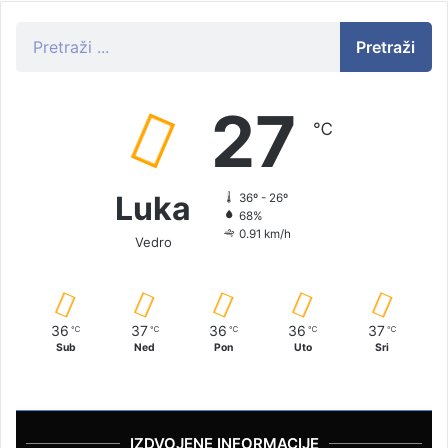
Pretraži
27
℃
Luka
36º - 26º
68%
0.91 km/h
Vedro
36
37
36
36
37
℃
℃
℃
℃
℃
Sub
Ned
Pon
Uto
Sri
IZDVOJENE INFORMACIJE