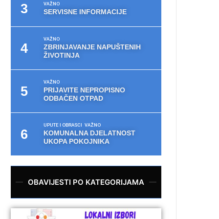
VAŽNO
SERVISNE INFORMACIJE
VAŽNO
ZBRINJAVANJE NAPUŠTENIH
ŽIVOTINJA
VAŽNO
PRIJAVITE NEPROPISNO
ODBAČEN OTPAD
UPUTE I OBRASCI
VAŽNO
KOMUNALNA DJELATNOST
UKOPA POKOJNIKA
OBAVIJESTI PO KATEGORIJAMA