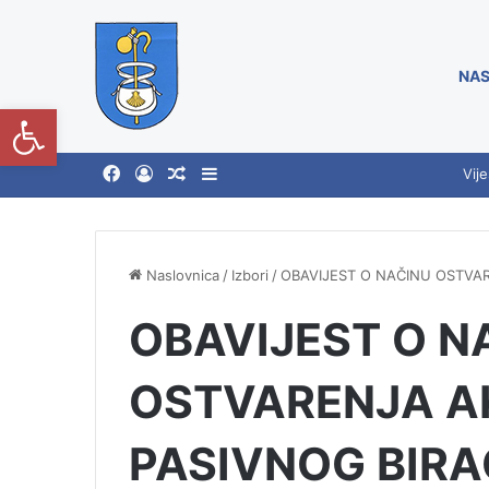
NAS
Open toolbar
Vije
Naslovnica
/
Izbori
/
OBAVIJEST O NAČINU OSTVA
OBAVIJEST O N
OSTVARENJA A
PASIVNOG BIR