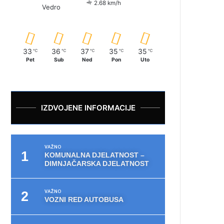
2.68 km/h
Vedro
33
36
37
35
35
℃
℃
℃
℃
℃
Pet
Sub
Ned
Pon
Uto
IZDVOJENE INFORMACIJE
VAŽNO
KOMUNALNA DJELATNOST –
DIMNJAČARSKA DJELATNOST
VAŽNO
VOZNI RED AUTOBUSA