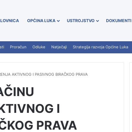
LOVNICA
OPĆINA LUKA
USTROJSTVO
DOKUMENTI
sti
Proračun
Odluke
Natječaji
Strategija razvoja Općine Luka
RENJA AKTIVNOG I PASIVNOG BIRAČKOG PRAVA
AČINU
KTIVNOG I
AČKOG PRAVA