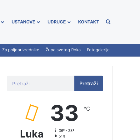
USTANOVE
UDRUGE
KONTAKT
Za poljoprivrednike
Župa svetog Roka
Fotogalerije
Pretraži
33
℃
Luka
36º - 28º
51%