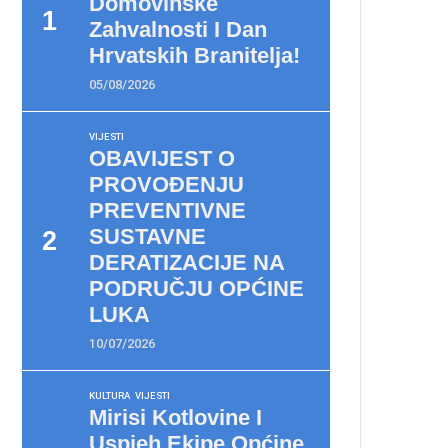
Domovinske
Zahvalnosti I Dan
Hrvatskih Branitelja!
05/08/2026
VIJESTI
OBAVIJEST O
PROVOĐENJU
PREVENTIVNE
SUSTAVNE
DERATIZACIJE NA
PODRUČJU OPĆINE
LUKA
10/07/2026
KULTURA
VIJESTI
Mirisi Kotlovine I
Uspjeh Ekipe Općine