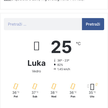
Pretraži
25
℃
Luka
36º - 23º
82%
1.45 km/h
Vedro
36
37
38
36
35
℃
℃
℃
℃
℃
Pet
Sub
Ned
Pon
Uto