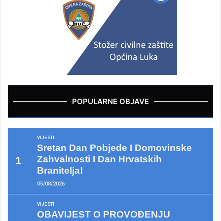
POPULARNE OBJAVE
VIJESTI
Sretan Dan Pobjede I Domovinske
Zahvalnosti I Dan Hrvatskih
Branitelja!
05/08/2026
VIJESTI
OBAVIJEST O PROVOĐENJU