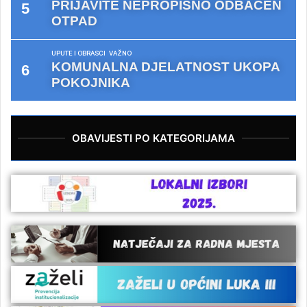
PRIJAVITE NEPROPISNO ODBAČEN
OTPAD
UPUTE I OBRASCI
VAŽNO
KOMUNALNA DJELATNOST UKOPA
POKOJNIKA
OBAVIJESTI PO KATEGORIJAMA