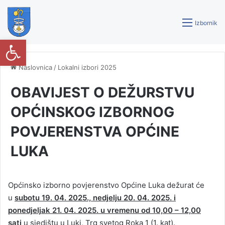
Izbornik
Open toolbar
Naslovnica
/
Lokalni izbori 2025
OBAVIJEST O DEŽURSTVU
OPĆINSKOG IZBORNOG
POVJERENSTVA OPĆINE
LUKA
Općinsko izborno povjerenstvo Općine Luka dežurat će
u
subotu 19. 04. 2025., nedjelju 20. 04. 2025. i
ponedjeljak 21. 04. 2025. u vremenu od 10,00 – 12,00
sati
u sjedištu u Luki, Trg svetog Roka 1 (1. kat).