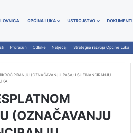
LOVNICA
OPĆINA LUKA
USTROJSTVO
DOKUMENTI
sti
Proračun
Odluke
Natječaji
Strategija razvoja Općine Luka
IKROČIPIRANJU (OZNAČAVANJU PASA) I SUFINANCIRANJU
LUKA
BESPLATNOM
JU (OZNAČAVANJU
ANCIRANJU