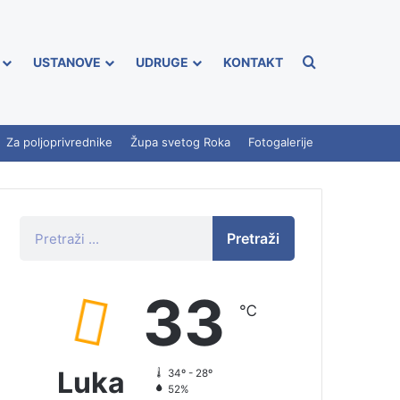
USTANOVE
UDRUGE
KONTAKT
Za poljoprivrednike
Župa svetog Roka
Fotogalerije
Pretraži
33
℃
Luka
34º - 28º
52%