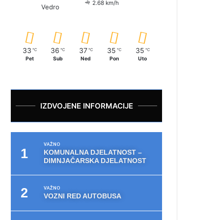
2.68 km/h
Vedro
33
36
37
35
35
℃
℃
℃
℃
℃
Pet
Sub
Ned
Pon
Uto
IZDVOJENE INFORMACIJE
VAŽNO
KOMUNALNA DJELATNOST –
DIMNJAČARSKA DJELATNOST
VAŽNO
VOZNI RED AUTOBUSA