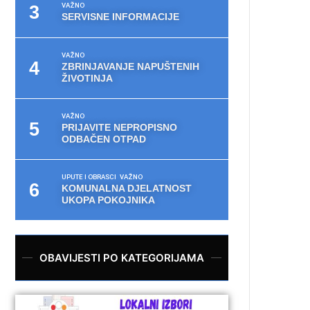
VAŽNO
SERVISNE INFORMACIJE
VAŽNO
ZBRINJAVANJE NAPUŠTENIH
ŽIVOTINJA
VAŽNO
PRIJAVITE NEPROPISNO
ODBAČEN OTPAD
UPUTE I OBRASCI
VAŽNO
KOMUNALNA DJELATNOST
UKOPA POKOJNIKA
OBAVIJESTI PO KATEGORIJAMA