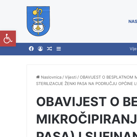
NAS
Open toolbar
Vije
Naslovnica
/
Vijesti
/
OBAVIJEST O BESPLATNOM M
STERILIZACIJE ŽENKI PASA NA PODRUČJU OPĆINE 
OBAVIJEST O 
MIKROČIPIRAN
PASA) I SUFIN