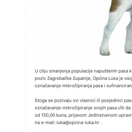
U cilju smanjenja populacije napuštenih pasa ka
poziv Zagrebačke županije, Općina Luka je osi
označavanja-mikročipiranja pasa i sufinanciranj
Stoga se pozivaju svi vlasnici ili posjednici pa
označavanje-mikročipiranje svojih pasa i/ili da 
od 150,00 kuna, prijavom Jedinstvenom upravn
na e-mail: luka@opcina-luka.hr .