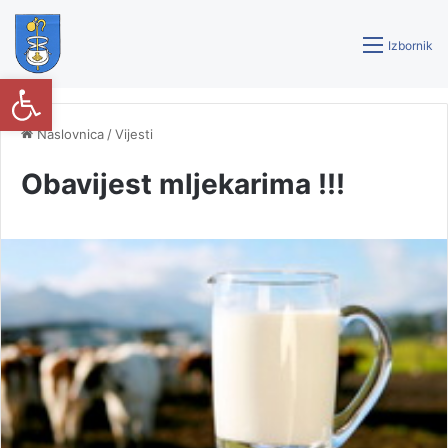
Izbornik
Open toolbar
Naslovnica
/
Vijesti
Obavijest mljekarima !!!