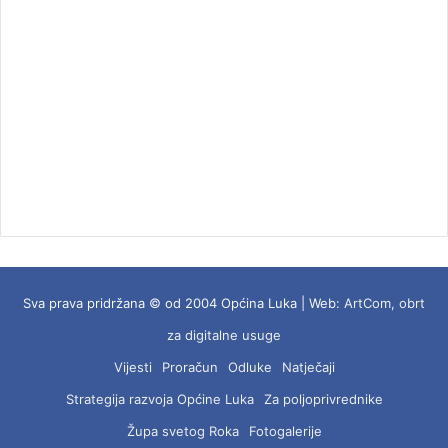
Sva prava pridržana © od 2004 Općina Luka | Web:
ArtCom, obrt
za digitalne usuge
Vijesti
Proračun
Odluke
Natječaji
Strategija razvoja Općine Luka
Za poljoprivrednike
Župa svetog Roka
Fotogalerije