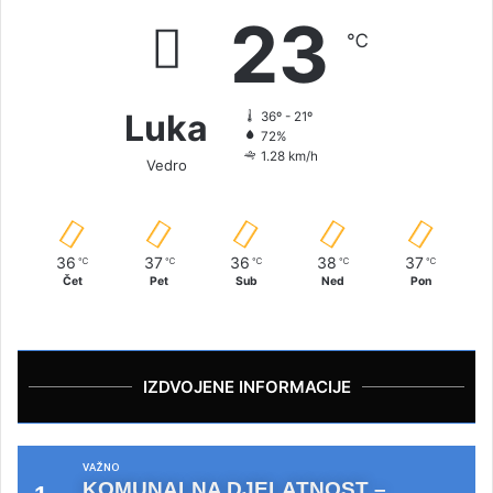
23
℃
Luka
36º - 21º
72%
1.28 km/h
Vedro
36
37
36
38
37
℃
℃
℃
℃
℃
Čet
Pet
Sub
Ned
Pon
IZDVOJENE INFORMACIJE
VAŽNO
KOMUNALNA DJELATNOST –