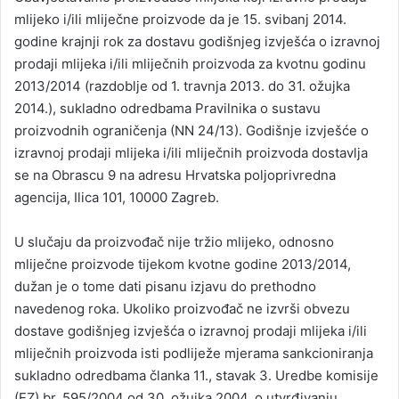
mlijeko i/ili mliječne proizvode da je 15. svibanj 2014.
godine krajnji rok za dostavu godišnjeg izvješća o izravnoj
prodaji mlijeka i/ili mliječnih proizvoda za kvotnu godinu
2013/2014 (razdoblje od 1. travnja 2013. do 31. ožujka
2014.), sukladno odredbama Pravilnika o sustavu
proizvodnih ograničenja (NN 24/13). Godišnje izvješće o
izravnoj prodaji mlijeka i/ili mliječnih proizvoda dostavlja
se na Obrascu 9 na adresu Hrvatska poljoprivredna
agencija, Ilica 101, 10000 Zagreb.
U slučaju da proizvođač nije tržio mlijeko, odnosno
mliječne proizvode tijekom kvotne godine 2013/2014,
dužan je o tome dati pisanu izjavu do prethodno
navedenog roka. Ukoliko proizvođač ne izvrši obvezu
dostave godišnjeg izvješća o izravnoj prodaji mlijeka i/ili
mliječnih proizvoda isti podliježe mjerama sankcioniranja
sukladno odredbama članka 11., stavak 3. Uredbe komisije
(EZ) br. 595/2004 od 30. ožujka 2004. o utvrđivanju