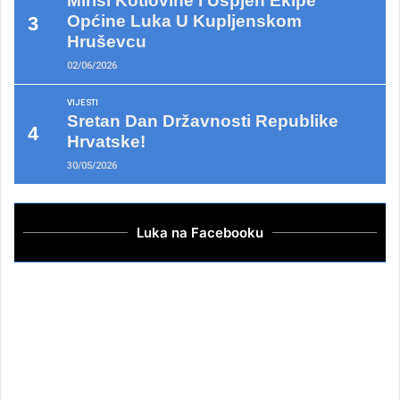
Mirisi Kotlovine I Uspjeh Ekipe
Općine Luka U Kupljenskom
Hruševcu
02/06/2026
VIJESTI
Sretan Dan Državnosti Republike
Hrvatske!
30/05/2026
Luka na Facebooku