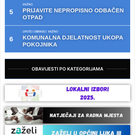
VAŽNO
PRIJAVITE NEPROPISNO ODBAČEN
OTPAD
UPUTE I OBRASCI
VAŽNO
KOMUNALNA DJELATNOST UKOPA
POKOJNIKA
OBAVIJESTI PO KATEGORIJAMA