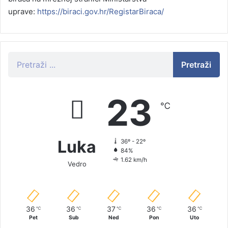
uprave:
https://biraci.gov.hr/RegistarBiraca/
Pretraži
23
℃
Luka
36º - 22º
84%
1.62 km/h
Vedro
36
36
37
36
36
℃
℃
℃
℃
℃
Pet
Sub
Ned
Pon
Uto