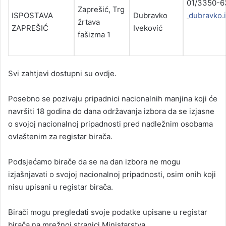
01/
Zaprešić, Trg
ISPOSTAVA
Dubravko
dubravko.
žrtava
ZAPREŠIĆ
Iveković
fašizma 1
Svi zahtjevi dostupni su ovdje.
Posebno se pozivaju pripadnici nacionalnih manjina koji će
navršiti 18 godina do dana održavanja izbora da se izjasne
o svojoj nacionalnoj pripadnosti pred nadležnim osobama
ovlaštenim za registar birača.
Podsjećamo birače da se na dan izbora ne mogu
izjašnjavati o svojoj nacionalnoj pripadnosti, osim onih koji
nisu upisani u registar birača.
Birači mogu pregledati svoje podatke upisane u registar
birača na mrežnoj stranici Ministarstva