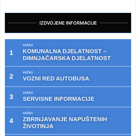
IZDVOJENE INFORMACIJE
VAŽNO
KOMUNALNA DJELATNOST –
DIMNJAČARSKA DJELATNOST
VAŽNO
VOZNI RED AUTOBUSA
VAŽNO
SERVISNE INFORMACIJE
VAŽNO
ZBRINJAVANJE NAPUŠTENIH
ŽIVOTINJA