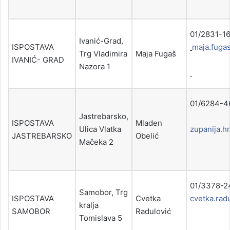
01/283
Ivanić-Grad,
ISPOSTAVA
maja.fuga
Trg Vladimira
Maja Fugaš
IVANIĆ- GRAD
Nazora 1
01/6284-
Jastrebarsko,
ISPOSTAVA
Mladen
Ulica Vlatka
zupanija.hr
JASTREBARSKO
Obelić
Mačeka 2
01/
Samobor, Trg
ISPOSTAVA
Cvetka
cvetka.rad
kralja
SAMOBOR
Radulović
Tomislava 5