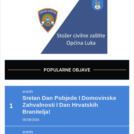
POPULARNE OBJAVE
VIJESTI
Sretan Dan Pobjede I Domovinske
Zahvalnosti I Dan Hrvatskih
Branitelja!
05/08/2026
VIJESTI