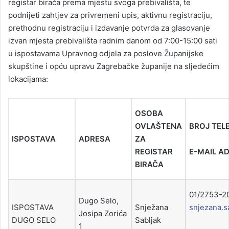
registar birača prema mjestu svoga prebivališta, te
podnijeti zahtjev za privremeni upis, aktivnu registraciju,
prethodnu registraciju i izdavanje potvrda za glasovanje
izvan mjesta prebivališta radnim danom od 7:00-15:00 sati
u ispostavama Upravnog odjela za poslove Županijske
skupštine i opću upravu Zagrebačke županije na sljedećim
lokacijama:
OSOBA
OVLAŠTENA
BROJ TEL
ISPOSTAVA
ADRESA
ZA
REGISTAR
E-MAIL A
BIRAČA
01/2
Dugo Selo,
ISPOSTAVA
Snježana
snjezana.s
Josipa Zorića
DUGO SELO
Sabljak
1