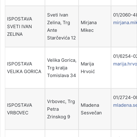
Sveti Ivan
01/
ISPOSTAVA
Zelina, Trg
Mirjana
mirjana.mi
SVETI IVAN
Ante
Mikec
ZELINA
Starčevića 12
01/625
Velika Gorica,
ISPOSTAVA
Marija
marija.hrv
Trg kralja
VELIKA GORICA
Hrvoić
Tomislava 34
01/
Vrbovec, Trg
ISPOSTAVA
Mladena
mladena.s
Petra
VRBOVEC
Sesvečan
Zrinskog 9