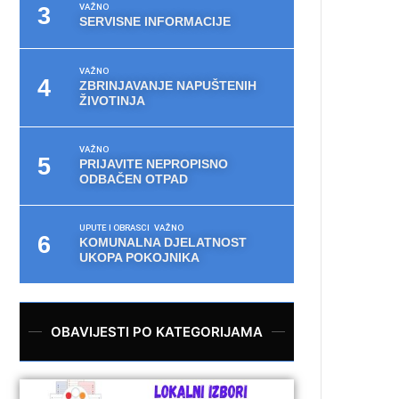
VAŽNO
SERVISNE INFORMACIJE
VAŽNO
ZBRINJAVANJE NAPUŠTENIH
ŽIVOTINJA
VAŽNO
PRIJAVITE NEPROPISNO
ODBAČEN OTPAD
UPUTE I OBRASCI
VAŽNO
KOMUNALNA DJELATNOST
UKOPA POKOJNIKA
OBAVIJESTI PO KATEGORIJAMA