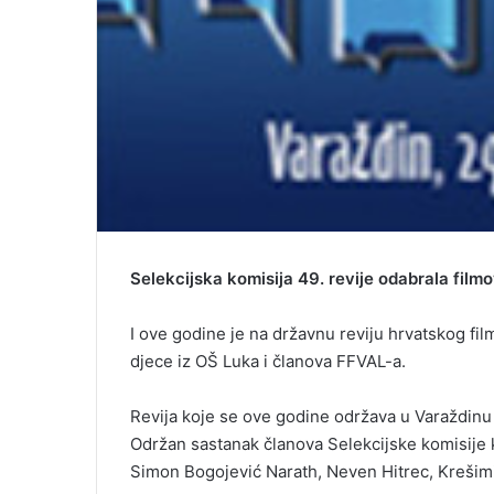
Selekcijska komisija 49. revije odabrala film
I ove godine je na državnu reviju hrvatskog fi
djece iz OŠ Luka i članova FFVAL-a.
Revija koje se ove godine održava u Varaždinu o
Održan sastanak članova Selekcijske komisije k
Simon Bogojević Narath, Neven Hitrec, Krešimi