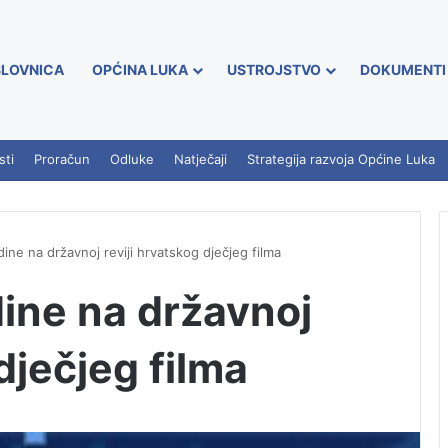
LOVNICA
OPĆINA LUKA
USTROJSTVO
DOKUMENTI
sti
Proračun
Odluke
Natječaji
Strategija razvoja Općine Luka
ne na državnoj reviji hrvatskog dječjeg filma
ine na državnoj
dječjeg filma