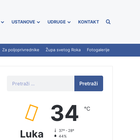
USTANOVE
UDRUGE
KONTAKT
Za poljoprivrednike
Župa svetog Roka
Fotogalerije
Pretraži
34
℃
Luka
37º - 28º
44%