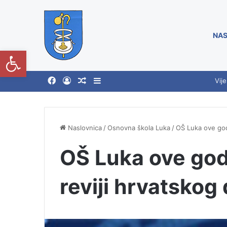
NAS
Open toolbar
Vije
Naslovnica
/
Osnovna škola Luka
/
OŠ Luka ove godi
OŠ Luka ove god
reviji hrvatskog 