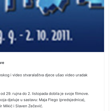
ove
lmskog i video stvaralaštva djece ušao video uradak
d 29. rujna do 2. listopada dobila je svoje filmove.
oja djeluje u sastavu: Maja Flego (predsjednica),
r Mikić i Slaven Zečević.