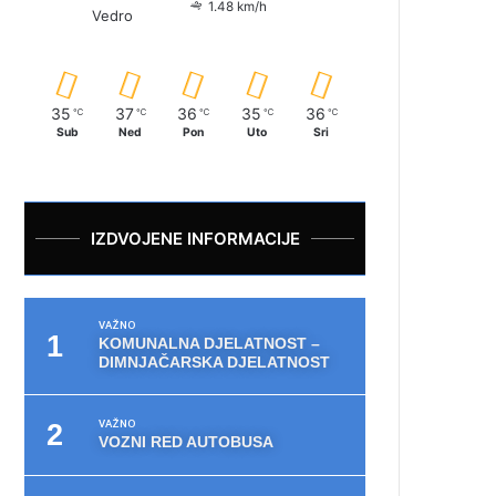
1.48 km/h
Vedro
35
37
36
35
36
℃
℃
℃
℃
℃
Sub
Ned
Pon
Uto
Sri
IZDVOJENE INFORMACIJE
VAŽNO
KOMUNALNA DJELATNOST –
DIMNJAČARSKA DJELATNOST
VAŽNO
VOZNI RED AUTOBUSA