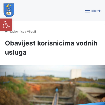
Izbornik
Open toolbar
Naslovnica
/
Vijesti
Obavijest korisnicima vodnih
usluga