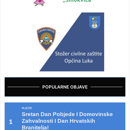
POPULARNE OBJAVE
VIJESTI
Sretan Dan Pobjede I Domovinske
Zahvalnosti I Dan Hrvatskih
Branitelja!