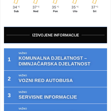
34
37
35
35
37
℃
℃
℃
℃
℃
Sub
Ned
Pon
Uto
Sri
IZDVOJENE INFORMACIJE
VAŽNO
KOMUNALNA DJELATNOST –
DIMNJAČARSKA DJELATNOST
VAŽNO
VOZNI RED AUTOBUSA
VAŽNO
SERVISNE INFORMACIJE
VAŽNO