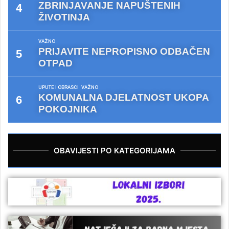
ZBRINJAVANJE NAPUŠTENIH
ŽIVOTINJA
VAŽNO
PRIJAVITE NEPROPISNO ODBAČEN
OTPAD
UPUTE I OBRASCI
VAŽNO
KOMUNALNA DJELATNOST UKOPA
POKOJNIKA
OBAVIJESTI PO KATEGORIJAMA