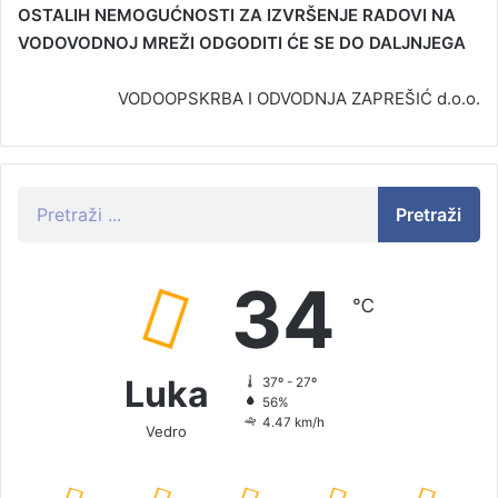
OSTALIH NEMOGUĆNOSTI ZA IZVRŠENJE RADOVI NA
VODOVODNOJ MREŽI ODGODITI ĆE SE DO DALJNJEGA
VODOOPSKRBA I ODVODNJA ZAPREŠIĆ d.o.o.
Pretraži
34
℃
Luka
37º - 27º
56%
4.47 km/h
Vedro