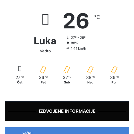
26
℃
Luka
27º - 25º
88%
1.41 km/h
Vedro
27
36
37
38
36
℃
℃
℃
℃
℃
Čet
Pet
Sub
Ned
Pon
IZDVOJENE INFORMACIJE
VAŽNO