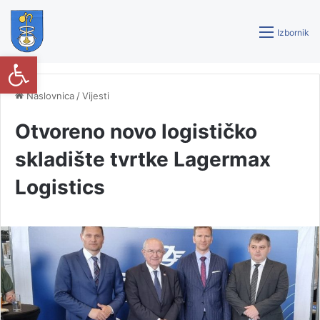
Izbornik
Open toolbar
Naslovnica
/
Vijesti
Otvoreno novo logističko
skladište tvrtke Lagermax
Logistics