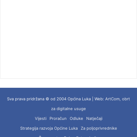
Sva prava pridržana © od 2004 Općina Luka | Web:
ArtCom, obrt
za digitalne usuge
Vijesti
Proračun
Odluke
Natječaji
Strategija razvoja Općine Luka
Za poljoprivrednike