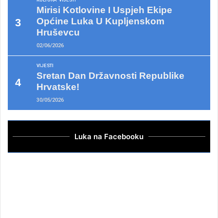
Mirisi Kotlovine I Uspjeh Ekipe
Općine Luka U Kupljenskom
Hruševcu
02/06/2026
VIJESTI
Sretan Dan Državnosti Republike
Hrvatske!
30/05/2026
Luka na Facebooku