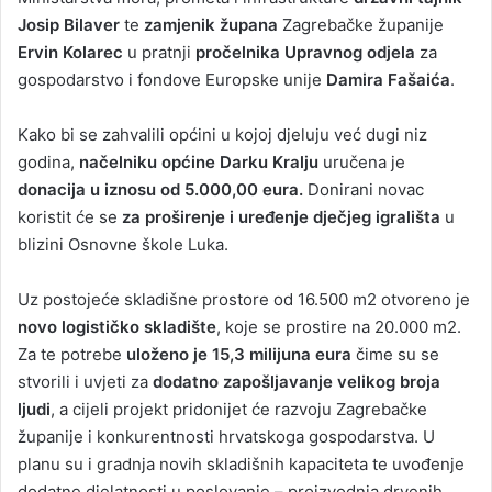
Josip Bilaver
te
zamjenik župana
Zagrebačke županije
Ervin Kolarec
u pratnji
pročelnika Upravnog odjela
za
gospodarstvo i fondove Europske unije
Damira Fašaića
.
Kako bi se zahvalili općini u kojoj djeluju već dugi niz
godina,
načelniku općine Darku Kralju
uručena je
donacija u iznosu od 5.000,00 eura.
Donirani novac
koristit će se
za proširenje i uređenje dječjeg igrališta
u
blizini Osnovne škole Luka.
Uz postojeće skladišne prostore od 16.500 m2 otvoreno je
novo logističko skladište
, koje se prostire na 20.000 m2.
Za te potrebe
uloženo je 15,3 milijuna eura
čime su se
stvorili i uvjeti za
dodatno zapošljavanje velikog broja
ljudi
, a cijeli projekt pridonijet će razvoju Zagrebačke
županije i konkurentnosti hrvatskoga gospodarstva. U
planu su i gradnja novih skladišnih kapaciteta te uvođenje
dodatne djelatnosti u poslovanje – proizvodnja drvenih