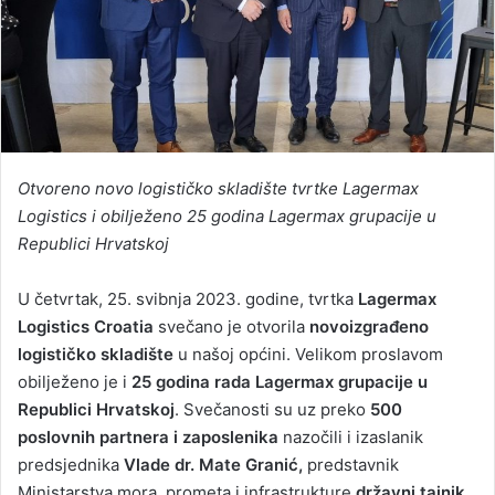
Otvoreno novo logističko skladište tvrtke Lagermax
Logistics i obilježeno 25 godina Lagermax grupacije u
Republici Hrvatskoj
U četvrtak, 25. svibnja 2023. godine, tvrtka
Lagermax
Logistics Croatia
svečano je otvorila
novoizgrađeno
logističko skladište
u našoj općini. Velikom proslavom
obilježeno je i
25 godina rada Lagermax grupacije u
Republici Hrvatskoj
. Svečanosti su uz preko
500
poslovnih partnera i zaposlenika
nazočili i izaslanik
predsjednika
Vlade dr. Mate Granić,
predstavnik
Ministarstva mora, prometa i infrastrukture
državni tajnik