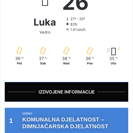
26
Luka
27º - 25º
83%
1.41 km/h
Vedro
36
37
38
36
35
℃
℃
℃
℃
℃
Pet
Sub
Ned
Pon
Uto
IZDVOJENE INFORMACIJE
VAŽNO
KOMUNALNA DJELATNOST –
DIMNJAČARSKA DJELATNOST