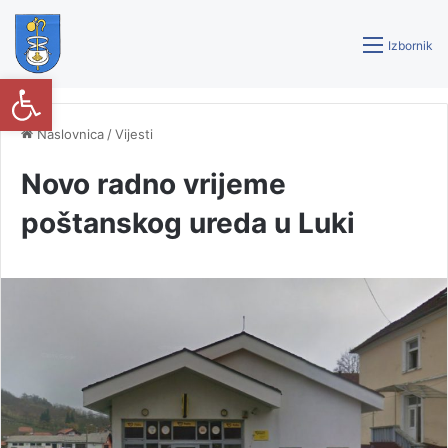
Izbornik
Open toolbar
Naslovnica
/
Vijesti
Novo radno vrijeme
poštanskog ureda u Luki