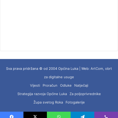
Sva prava pridržana © od 2004 Općina Luka | Web:
ArtCom, obrt
za digitalne usuge
Vijesti
Proračun
Odluke
Natječaji
Strategija razvoja Općine Luka
Za poljoprivrednike
Župa svetog Roka
Fotogalerije