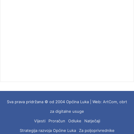
Sva prava pridržana © od 2004 Općina Luka | Web:
ArtCom, obrt
za digitalne usuge
Vijesti
Proračun
Odluke
Natječaji
Strategija razvoja Općine Luka
Za poljoprivrednike