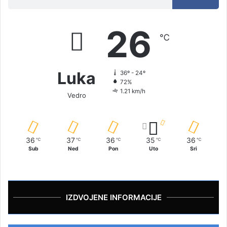
26
℃
Luka
36º - 24º
72%
1.21 km/h
Vedro
36
37
36
35
36
℃
℃
℃
℃
℃
Sub
Ned
Pon
Uto
Sri
IZDVOJENE INFORMACIJE