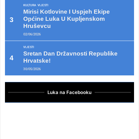
KULTURA
VIJESTI
Mirisi Kotlovine I Uspjeh Ekipe
Općine Luka U Kupljenskom
Hruševcu
02/06/2026
VIJESTI
Sretan Dan Državnosti Republike
Hrvatske!
30/05/2026
Luka na Facebooku