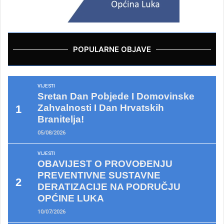
POPULARNE OBJAVE
VIJESTI
Sretan Dan Pobjede I Domovinske
Zahvalnosti I Dan Hrvatskih
Branitelja!
05/08/2026
VIJESTI
OBAVIJEST O PROVOĐENJU
PREVENTIVNE SUSTAVNE
DERATIZACIJE NA PODRUČJU
OPĆINE LUKA
10/07/2026