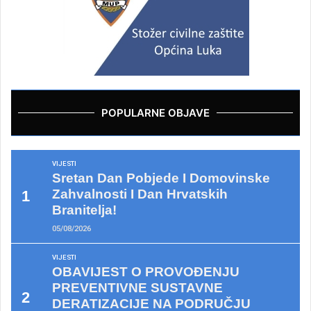
POPULARNE OBJAVE
VIJESTI
Sretan Dan Pobjede I Domovinske
Zahvalnosti I Dan Hrvatskih
Branitelja!
05/08/2026
VIJESTI
OBAVIJEST O PROVOĐENJU
PREVENTIVNE SUSTAVNE
DERATIZACIJE NA PODRUČJU