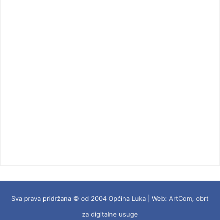
Sva prava pridržana © od 2004 Općina Luka | Web:
ArtCom, obrt
za digitalne usuge