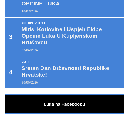
OPĆINE LUKA
10/07/2026
KULTURA
VIJESTI
Mirisi Kotlovine I Uspjeh Ekipe
Općine Luka U Kupljenskom
Hruševcu
02/06/2026
VIJESTI
Sretan Dan Državnosti Republike
Hrvatske!
30/05/2026
Luka na Facebooku