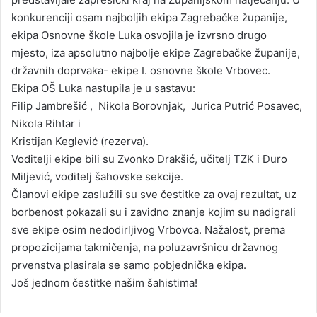
konkurenciji osam najboljih ekipa Zagrebačke županije,
ekipa Osnovne škole Luka osvojila je izvrsno drugo
mjesto, iza apsolutno najbolje ekipe Zagrebačke županije,
državnih doprvaka- ekipe I. osnovne škole Vrbovec.
Ekipa OŠ Luka nastupila je u sastavu:
Filip Jambrešić , Nikola Borovnjak, Jurica Putrić Posavec,
Nikola Rihtar i
Kristijan Keglević (rezerva).
Voditelji ekipe bili su Zvonko Drakšić, učitelj TZK i Đuro
Miljević, voditelj šahovske sekcije.
Članovi ekipe zaslužili su sve čestitke za ovaj rezultat, uz
borbenost pokazali su i zavidno znanje kojim su nadigrali
sve ekipe osim nedodirljivog Vrbovca. Nažalost, prema
propozicijama takmičenja, na poluzavršnicu državnog
prvenstva plasirala se samo pobjednička ekipa.
Još jednom čestitke našim šahistima!