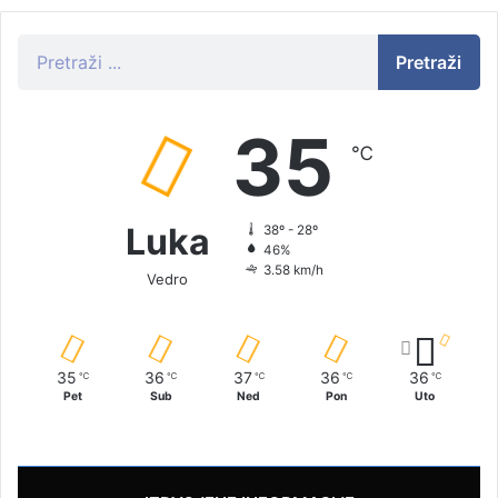
Pretraži
35
℃
Luka
38º - 28º
46%
3.58 km/h
Vedro
35
36
37
36
36
℃
℃
℃
℃
℃
Pet
Sub
Ned
Pon
Uto