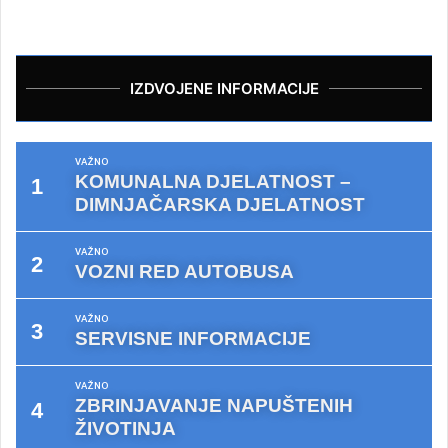
IZDVOJENE INFORMACIJE
VAŽNO
KOMUNALNA DJELATNOST –
DIMNJAČARSKA DJELATNOST
VAŽNO
VOZNI RED AUTOBUSA
VAŽNO
SERVISNE INFORMACIJE
VAŽNO
ZBRINJAVANJE NAPUŠTENIH
ŽIVOTINJA