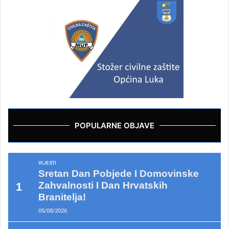
POPULARNE OBJAVE
VIJESTI
Sretan Dan Pobjede I Domovinske
Zahvalnosti I Dan Hrvatskih
Branitelja!
05/08/2026