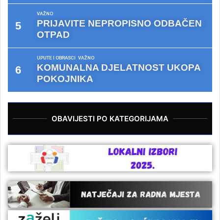
VAŽNO
PRIJAVITE NEPROPISNO ODBAČEN
OTPAD
UPUTE I OBRASCI
VAŽNO
KOMUNALNA DJELATNOST UKOPA
POKOJNIKA
OBAVIJESTI PO KATEGORIJAMA