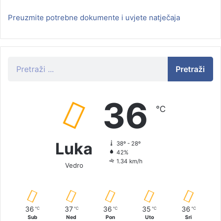
Preuzmite potrebne dokumente i uvjete natječaja
Pretraži
36
℃
Luka
38º - 28º
42%
1.34 km/h
Vedro
36
37
36
35
36
℃
℃
℃
℃
℃
Sub
Ned
Pon
Uto
Sri