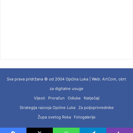
Sva prava pridržana © od 2004 Općina Luka | Web:
ArtCom, obrt
za digitalne usuge
Vijesti
Proračun
Odluke
Natječaji
Strategija razvoja Općine Luka
Za poljoprivrednike
Župa svetog Roka
Fotogalerije