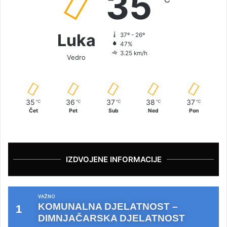
35
Luka
37º - 26º
47%
3.25 km/h
Vedro
35
36
37
38
37
℃
℃
℃
℃
℃
Čet
Pet
Sub
Ned
Pon
IZDVOJENE INFORMACIJE
VAŽNO
KOMUNALNA DJELATNOST –
DIMNJAČARSKA DJELATNOST