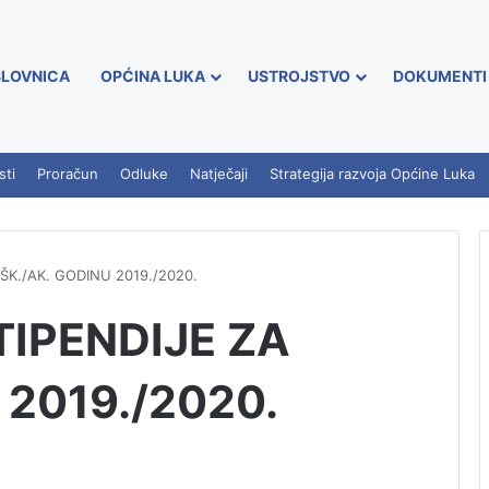
LOVNICA
OPĆINA LUKA
USTROJSTVO
DOKUMENTI
sti
Proračun
Odluke
Natječaji
Strategija razvoja Općine Luka
ŠK./AK. GODINU 2019./2020.
TIPENDIJE ZA
 2019./2020.