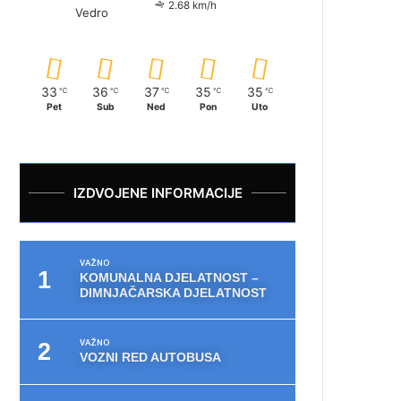
2.68 km/h
Vedro
33
36
37
35
35
℃
℃
℃
℃
℃
Pet
Sub
Ned
Pon
Uto
IZDVOJENE INFORMACIJE
VAŽNO
KOMUNALNA DJELATNOST –
DIMNJAČARSKA DJELATNOST
VAŽNO
VOZNI RED AUTOBUSA