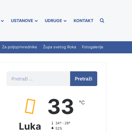
USTANOVE
UDRUGE
KONTAKT
Za poljoprivrednike
Župa svetog Roka
Fotogalerije
Pretraži
33
℃
Luka
34º - 28º
52%