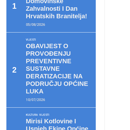
Domovinske
Zahvalnosti I Dan
Hrvatskih Branitelja!
05/08/2026
VIJESTI
OBAVIJEST O
PROVOĐENJU
PREVENTIVNE
SUSTAVNE
DERATIZACIJE NA
PODRUČJU OPĆINE
LUKA
10/07/2026
KULTURA
VIJESTI
Mirisi Kotlovine I
Uspjeh Ekipe Općine