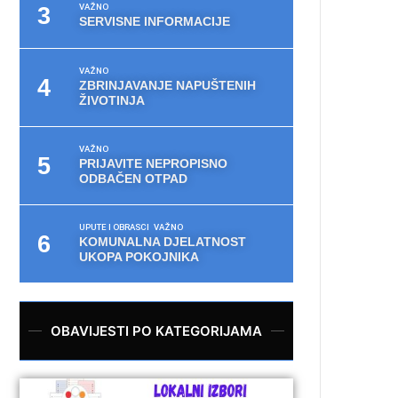
VAŽNO
SERVISNE INFORMACIJE
VAŽNO
ZBRINJAVANJE NAPUŠTENIH
ŽIVOTINJA
VAŽNO
PRIJAVITE NEPROPISNO
ODBAČEN OTPAD
UPUTE I OBRASCI
VAŽNO
KOMUNALNA DJELATNOST
UKOPA POKOJNIKA
OBAVIJESTI PO KATEGORIJAMA