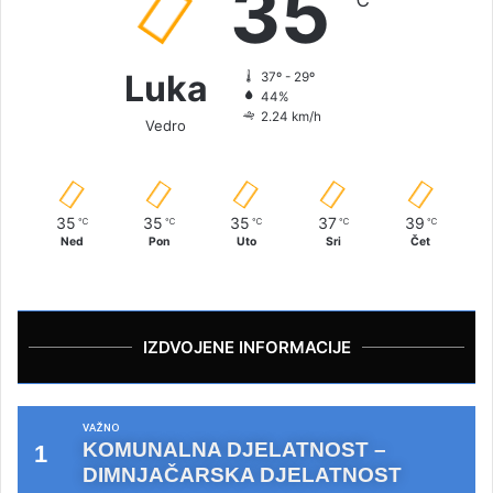
35
℃
Luka
37º - 29º
44%
2.24 km/h
Vedro
35
35
35
37
39
℃
℃
℃
℃
℃
Ned
Pon
Uto
Sri
Čet
IZDVOJENE INFORMACIJE
VAŽNO
KOMUNALNA DJELATNOST –
DIMNJAČARSKA DJELATNOST