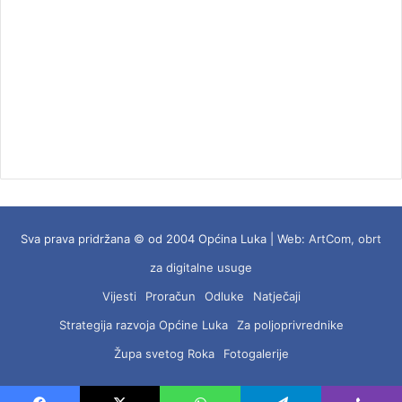
Sva prava pridržana © od 2004 Općina Luka | Web:
ArtCom, obrt
za digitalne usuge
Vijesti
Proračun
Odluke
Natječaji
Strategija razvoja Općine Luka
Za poljoprivrednike
Župa svetog Roka
Fotogalerije