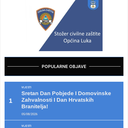
POPULARNE OBJAVE
VIJESTI
Sretan Dan Pobjede I Domovinske
Zahvalnosti I Dan Hrvatskih
Branitelja!
05/08/2026
VIJESTI