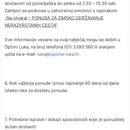
dostavom od ponedjeljka do petka od 7,30 – 15,30 sati.
Zahtjevi se podnose u zatvorenoj omotnici s naznakom
„
Ne otvaraj – PONUDA ZA ZIMSKO ODRŽAVANJE
NERAZVRSTANIH CESTA“
.
Sve informacije vezane za ovaj natječaj mogu se dobiti u
Općini Luka, na broj telefona (01) 3393 560 ili slanjem
upita na e-mail:
luka@opcina-luka.hr
.
6. Rok važenja ponude iznosi najmanje 60 dana od dana
isteka roka za dostavu ponuda.
7. Potrebne isprave i dokazi sposobnosti koje je ponuditelj
dužan dostaviti: