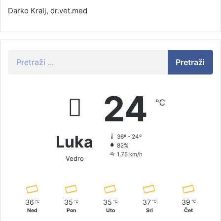
Darko Kralj, dr.vet.med
Pretraži
24
℃
Luka
36º - 24º
82%
1.75 km/h
Vedro
36
35
35
37
39
℃
℃
℃
℃
℃
Ned
Pon
Uto
Sri
Čet