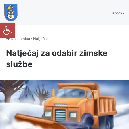
Izbornik
Open toolbar
Naslovnica
/
Natječaji
Natječaj za odabir zimske
službe