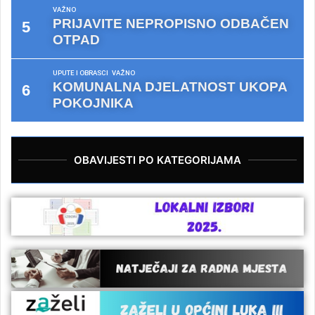
VAŽNO
PRIJAVITE NEPROPISNO ODBAČEN
OTPAD
UPUTE I OBRASCI
VAŽNO
KOMUNALNA DJELATNOST UKOPA
POKOJNIKA
OBAVIJESTI PO KATEGORIJAMA