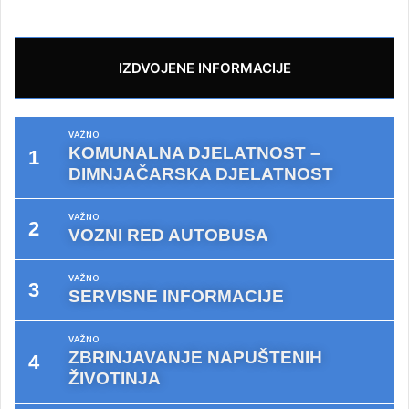
IZDVOJENE INFORMACIJE
VAŽNO
KOMUNALNA DJELATNOST –
DIMNJAČARSKA DJELATNOST
VAŽNO
VOZNI RED AUTOBUSA
VAŽNO
SERVISNE INFORMACIJE
VAŽNO
ZBRINJAVANJE NAPUŠTENIH
ŽIVOTINJA