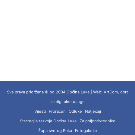
Sva prava pridržana © od 2004 Općina Luka | Web:
ArtCom, obrt
za digitalne usuge
Vijesti
Proračun
Odluke
Natječaji
Strategija razvoja Općine Luka
Za poljoprivrednike
Župa svetog Roka
Fotogalerije