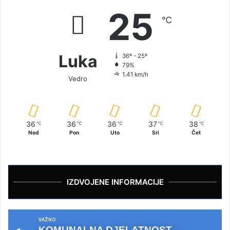
25
℃
Luka
36º - 25º
79%
1.41 km/h
Vedro
36
36
36
37
38
℃
℃
℃
℃
℃
Ned
Pon
Uto
Sri
Čet
IZDVOJENE INFORMACIJE
VAŽNO
KOMUNALNA DJELATNOST –