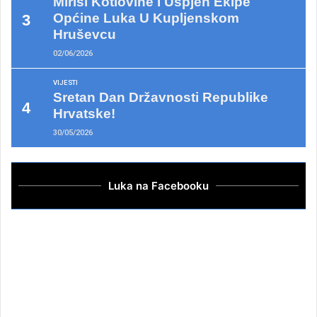
Mirisi Kotlovine I Uspjeh Ekipe
Općine Luka U Kupljenskom
Hruševcu
02/06/2026
VIJESTI
Sretan Dan Državnosti Republike
Hrvatske!
30/05/2026
Luka na Facebooku