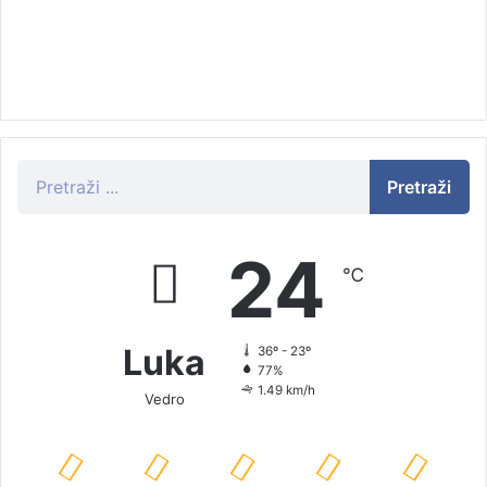
Pretraži
24
℃
Luka
36º - 23º
77%
1.49 km/h
Vedro