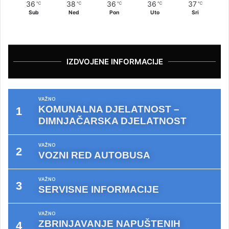
36
38
36
36
37
℃
℃
℃
℃
℃
Sub
Ned
Pon
Uto
Sri
IZDVOJENE INFORMACIJE
VAŽNO
KOMUNALNA DJELATNOST –
DIMNJAČARSKA DJELATNOST
VAŽNO
VOZNI RED AUTOBUSA
VAŽNO
SERVISNE INFORMACIJE
VAŽNO
ZBRINJAVANJE NAPUŠTENIH