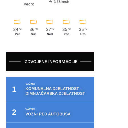
3.58 km/h
Vedro
34
36
37
35
35
℃
℃
℃
℃
℃
Pet
Sub
Ned
Pon
Uto
IZDVOJENE INFORMACIJE
VAŽNO
KOMUNALNA DJELATNOST –
DIMNJAČARSKA DJELATNOST
VAŽNO
VOZNI RED AUTOBUSA