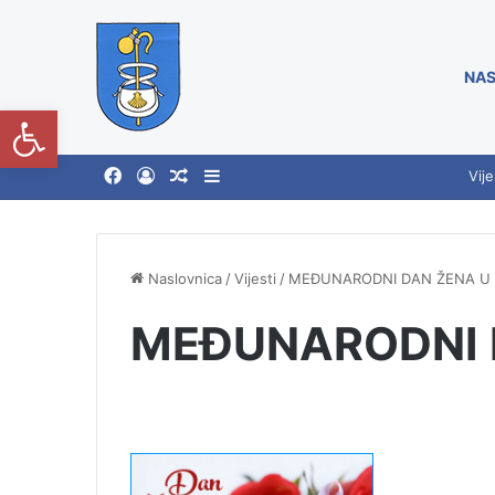
NAS
Open toolbar
Vije
Naslovnica
/
Vijesti
/
MEĐUNARODNI DAN ŽENA U 
MEĐUNARODNI D