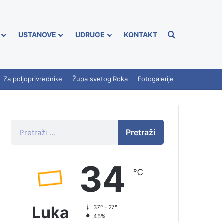
USTANOVE
UDRUGE
KONTAKT
Za poljoprivrednike
Župa svetog Roka
Fotogalerije
Pretraži
34
℃
Luka
37º - 27º
45%