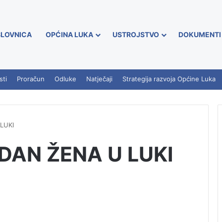
LOVNICA
OPĆINA LUKA
USTROJSTVO
DOKUMENTI
sti
Proračun
Odluke
Natječaji
Strategija razvoja Općine Luka
LUKI
AN ŽENA U LUKI