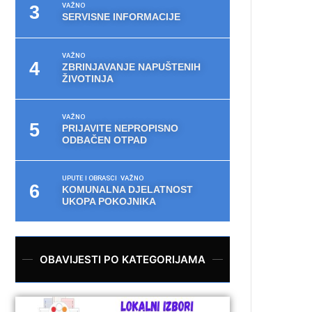
VAŽNO
SERVISNE INFORMACIJE
VAŽNO
ZBRINJAVANJE NAPUŠTENIH
ŽIVOTINJA
VAŽNO
PRIJAVITE NEPROPISNO
ODBAČEN OTPAD
UPUTE I OBRASCI
VAŽNO
KOMUNALNA DJELATNOST
UKOPA POKOJNIKA
OBAVIJESTI PO KATEGORIJAMA