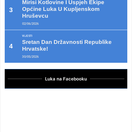
Mirisi Kotlovine I Uspjeh Ekipe
Općine Luka U Kupljenskom
Hruševcu
02/06/2026
VIJESTI
Sretan Dan Državnosti Republike
Hrvatske!
30/05/2026
Luka na Facebooku