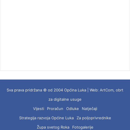
Sva prava pridržana © od 2004 Općina Luka | Web:
ArtCom, obrt
za digitalne usuge
Vijesti
Proračun
Odluke
Natječaji
Strategija razvoja Općine Luka
Za poljoprivrednike
Župa svetog Roka
Fotogalerije