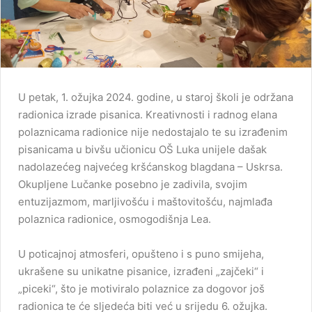
U petak, 1. ožujka 2024. godine, u staroj školi je održana
radionica izrade pisanica. Kreativnosti i radnog elana
polaznicama radionice nije nedostajalo te su izrađenim
pisanicama u bivšu učionicu OŠ Luka unijele dašak
nadolazećeg najvećeg kršćanskog blagdana – Uskrsa.
Okupljene Lučanke posebno je zadivila, svojim
entuzijazmom, marljivošću i maštovitošću, najmlađa
polaznica radionice, osmogodišnja Lea.
U poticajnoj atmosferi, opušteno i s puno smijeha,
ukrašene su unikatne pisanice, izrađeni „zajčeki“ i
„piceki“, što je motiviralo polaznice za dogovor još
radionica te će sljedeća biti već u srijedu 6. ožujka.