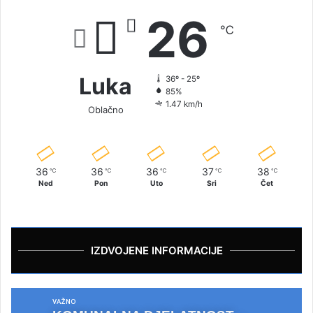
26
℃
Luka
36º - 25º
85%
1.47 km/h
Oblačno
36
36
36
37
38
℃
℃
℃
℃
℃
Ned
Pon
Uto
Sri
Čet
IZDVOJENE INFORMACIJE
VAŽNO