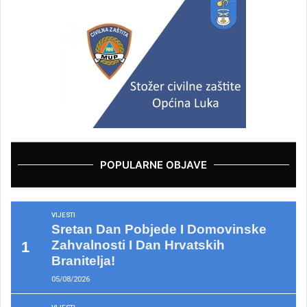
POPULARNE OBJAVE
VIJESTI
Sretan Dan Pobjede I Domovinske
Zahvalnosti I Dan Hrvatskih
Branitelja!
05/08/2026