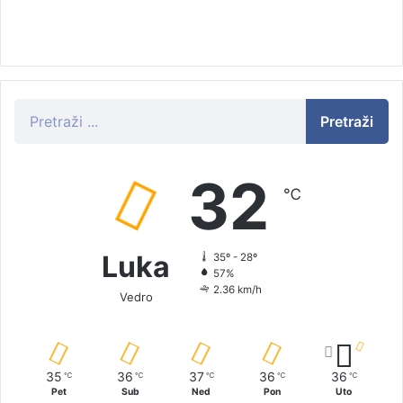
Pretraži
32
℃
Luka
35º - 28º
57%
2.36 km/h
Vedro
35
36
37
36
36
℃
℃
℃
℃
℃
Pet
Sub
Ned
Pon
Uto