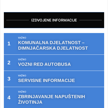
IZDVOJENE INFORMACIJE
VAŽNO
KOMUNALNA DJELATNOST –
DIMNJAČARSKA DJELATNOST
VAŽNO
VOZNI RED AUTOBUSA
VAŽNO
SERVISNE INFORMACIJE
VAŽNO
ZBRINJAVANJE NAPUŠTENIH
ŽIVOTINJA