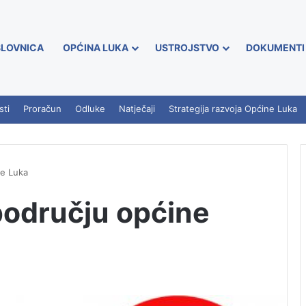
LOVNICA
OPĆINA LUKA
USTROJSTVO
DOKUMENTI
sti
Proračun
Odluke
Natječaji
Strategija razvoja Općine Luka
ne Luka
području općine