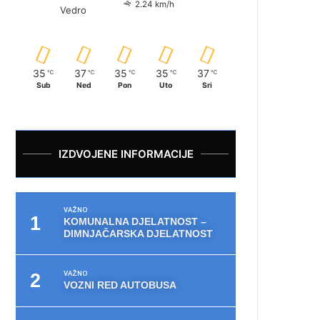
2.24 km/h
Vedro
35
37
35
35
37
℃
℃
℃
℃
℃
Sub
Ned
Pon
Uto
Sri
IZDVOJENE INFORMACIJE
VAŽNO
KOMUNALNA DJELATNOST –
DIMNJAČARSKA DJELATNOST
VAŽNO
VOZNI RED AUTOBUSA