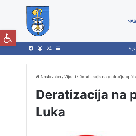
NAS
Open toolbar
Vije
Naslovnica
/
Vijesti
/
Deratizacija na području opći
Deratizacija na 
Luka