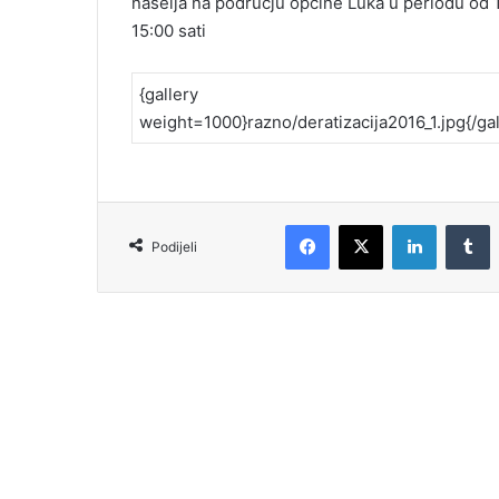
naselja na području općine Luka u periodu od 1
15:00 sati
{gallery
weight=1000}razno/deratizacija2016_1.jpg{/gal
Podijeli