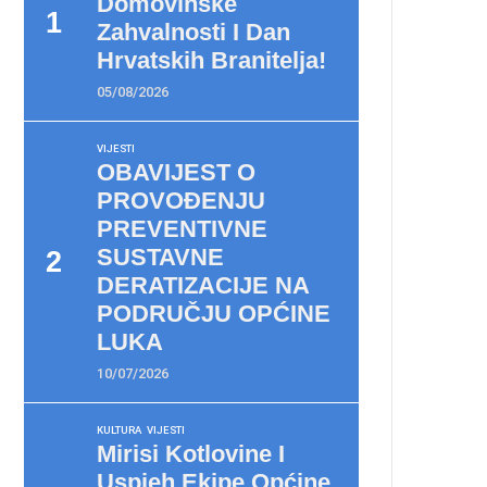
Domovinske
Zahvalnosti I Dan
Hrvatskih Branitelja!
05/08/2026
VIJESTI
OBAVIJEST O
PROVOĐENJU
PREVENTIVNE
SUSTAVNE
DERATIZACIJE NA
PODRUČJU OPĆINE
LUKA
10/07/2026
KULTURA
VIJESTI
Mirisi Kotlovine I
Uspjeh Ekipe Općine