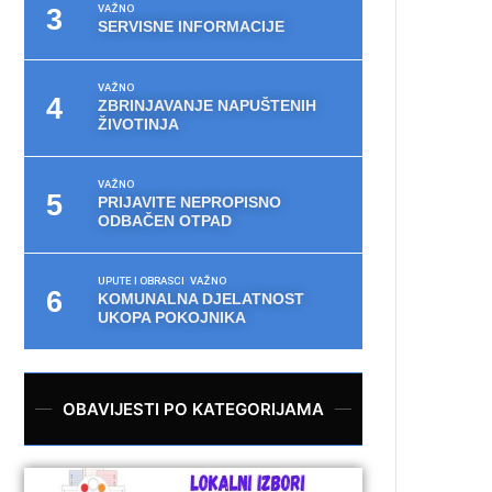
VAŽNO
SERVISNE INFORMACIJE
VAŽNO
ZBRINJAVANJE NAPUŠTENIH
ŽIVOTINJA
VAŽNO
PRIJAVITE NEPROPISNO
ODBAČEN OTPAD
UPUTE I OBRASCI
VAŽNO
KOMUNALNA DJELATNOST
UKOPA POKOJNIKA
OBAVIJESTI PO KATEGORIJAMA