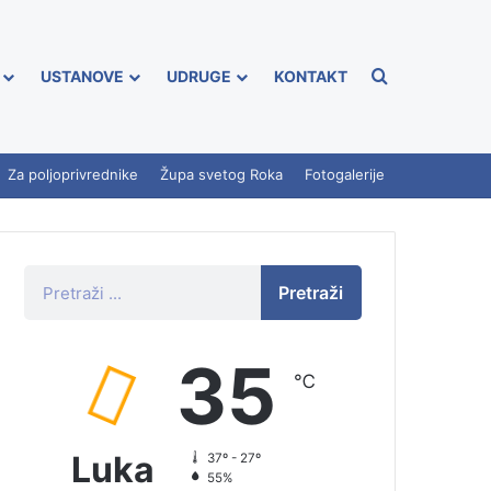
USTANOVE
UDRUGE
KONTAKT
Za poljoprivrednike
Župa svetog Roka
Fotogalerije
Pretraži
35
℃
Luka
37º - 27º
55%