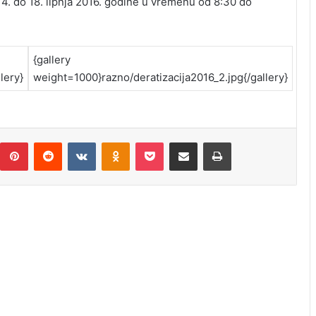
4. do 18. lipnja 2016. godine u vremenu od 8:30 do
{gallery
lery}
weight=1000}razno/deratizacija2016_2.jpg{/gallery}