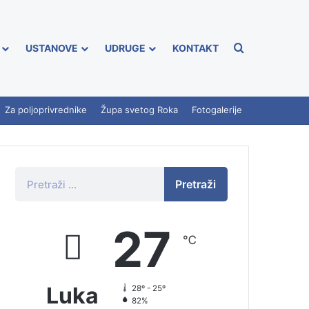
USTANOVE
UDRUGE
KONTAKT
Za poljoprivrednike
Župa svetog Roka
Fotogalerije
Pretraži
27
℃
Luka
28º - 25º
82%