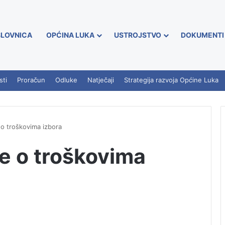
LOVNICA
OPĆINA LUKA
USTROJSTVO
DOKUMENTI
sti
Proračun
Odluke
Natječaji
Strategija razvoja Općine Luka
 o troškovima izbora
e o troškovima