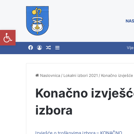
NAS
Open toolbar
Vije
Naslovnica
/
Lokalni izbori 2021
/
Konačno izvješće
Konačno izvješć
izbora
Izvješće o troškovima izbora – KONAČNO