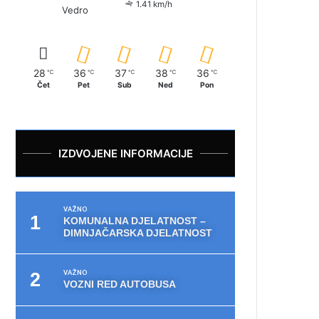
1.41 km/h
Vedro
28
36
37
38
36
℃
℃
℃
℃
℃
Čet
Pet
Sub
Ned
Pon
IZDVOJENE INFORMACIJE
VAŽNO
KOMUNALNA DJELATNOST –
DIMNJAČARSKA DJELATNOST
VAŽNO
VOZNI RED AUTOBUSA