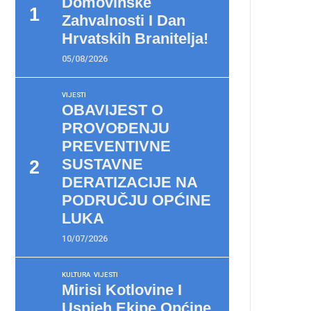
Domovinske
Zahvalnosti I Dan
Hrvatskih Branitelja!
05/08/2026
VIJESTI
OBAVIJEST O
PROVOĐENJU
PREVENTIVNE
SUSTAVNE
DERATIZACIJE NA
PODRUČJU OPĆINE
LUKA
10/07/2026
KULTURA
VIJESTI
Mirisi Kotlovine I
Uspjeh Ekipe Općine