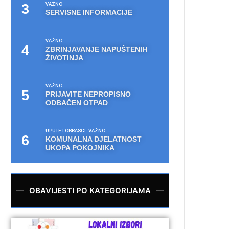
VAŽNO
SERVISNE INFORMACIJE
VAŽNO
ZBRINJAVANJE NAPUŠTENIH
ŽIVOTINJA
VAŽNO
PRIJAVITE NEPROPISNO
ODBAČEN OTPAD
UPUTE I OBRASCI
VAŽNO
KOMUNALNA DJELATNOST
UKOPA POKOJNIKA
OBAVIJESTI PO KATEGORIJAMA