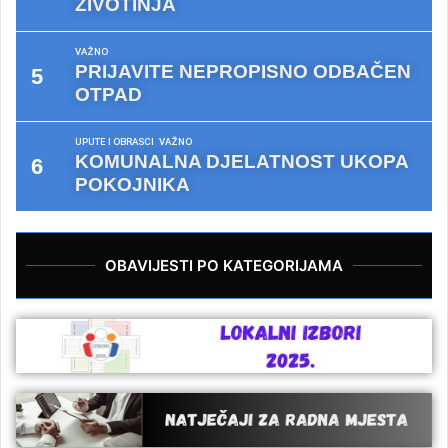
ŽIVOTINJA
VAŽNO
PRIJAVITE NEPROPISNO ODBAČEN
OTPAD
UPUTE I OBRASCI
VAŽNO
KOMUNALNA DJELATNOST UKOPA
POKOJNIKA
OBAVIJESTI PO KATEGORIJAMA