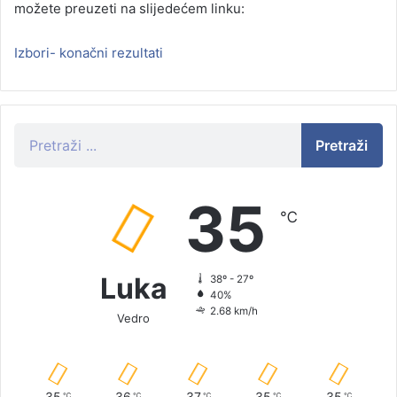
možete preuzeti na slijedećem linku:
Izbori- konačni rezultati
Pretraži
35
℃
Luka
38º - 27º
40%
2.68 km/h
Vedro
35
36
37
35
35
℃
℃
℃
℃
℃