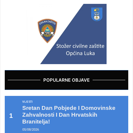
POPULARNE OBJAVE
VIJESTI
Sretan Dan Pobjede I Domovinske
Zahvalnosti I Dan Hrvatskih
Branitelja!
05/08/2026