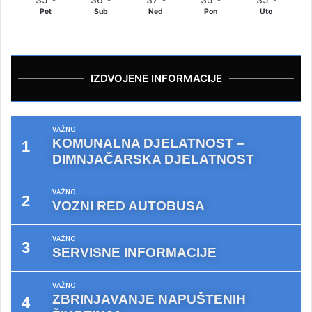
Pet
Sub
Ned
Pon
Uto
IZDVOJENE INFORMACIJE
VAŽNO
KOMUNALNA DJELATNOST –
DIMNJAČARSKA DJELATNOST
VAŽNO
VOZNI RED AUTOBUSA
VAŽNO
SERVISNE INFORMACIJE
VAŽNO
ZBRINJAVANJE NAPUŠTENIH