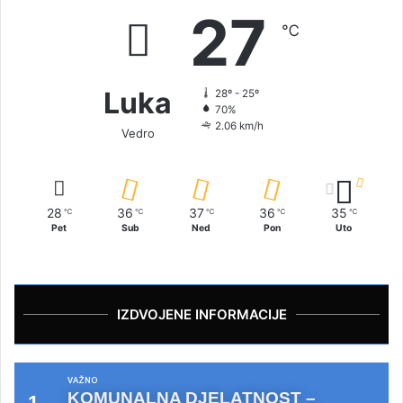
27
℃
Luka
28º - 25º
70%
2.06 km/h
Vedro
28
36
37
36
35
℃
℃
℃
℃
℃
Pet
Sub
Ned
Pon
Uto
IZDVOJENE INFORMACIJE
VAŽNO
KOMUNALNA DJELATNOST –