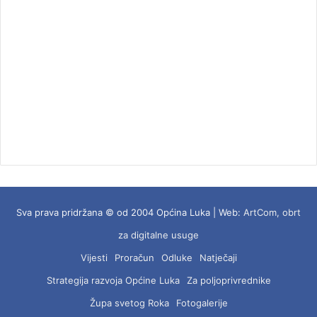
Sva prava pridržana © od 2004 Općina Luka | Web:
ArtCom, obrt
za digitalne usuge
Vijesti
Proračun
Odluke
Natječaji
Strategija razvoja Općine Luka
Za poljoprivrednike
Župa svetog Roka
Fotogalerije