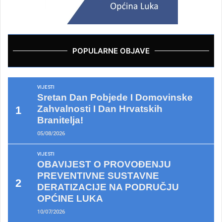
POPULARNE OBJAVE
VIJESTI
Sretan Dan Pobjede I Domovinske
Zahvalnosti I Dan Hrvatskih
Branitelja!
05/08/2026
VIJESTI
OBAVIJEST O PROVOĐENJU
PREVENTIVNE SUSTAVNE
DERATIZACIJE NA PODRUČJU
OPĆINE LUKA
10/07/2026