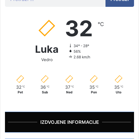
32
℃
Luka
34º - 28º
56%
2.68 km/h
Vedro
32
36
37
35
35
℃
℃
℃
℃
℃
Pet
Sub
Ned
Pon
Uto
IZDVOJENE INFORMACIJE