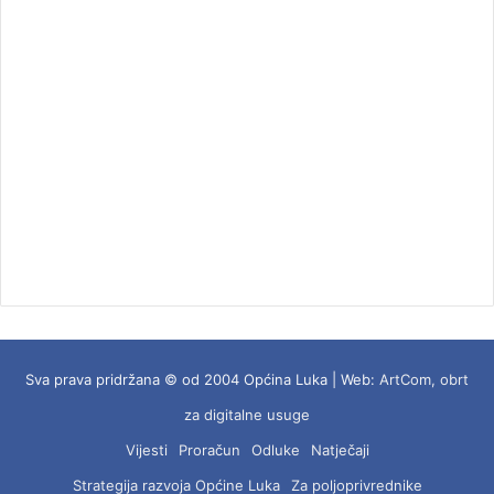
Sva prava pridržana © od 2004 Općina Luka | Web:
ArtCom, obrt
za digitalne usuge
Vijesti
Proračun
Odluke
Natječaji
Strategija razvoja Općine Luka
Za poljoprivrednike