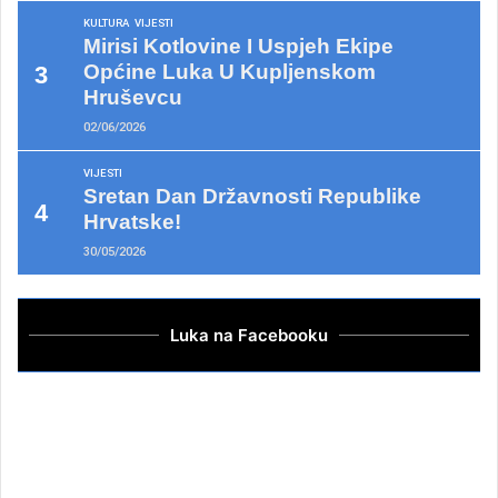
KULTURA
VIJESTI
Mirisi Kotlovine I Uspjeh Ekipe
Općine Luka U Kupljenskom
Hruševcu
02/06/2026
VIJESTI
Sretan Dan Državnosti Republike
Hrvatske!
30/05/2026
Luka na Facebooku