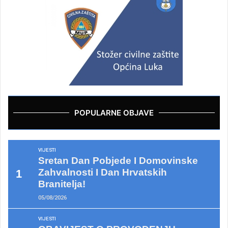
POPULARNE OBJAVE
VIJESTI
Sretan Dan Pobjede I Domovinske
Zahvalnosti I Dan Hrvatskih
Branitelja!
05/08/2026
VIJESTI