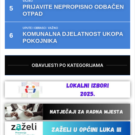
VAŽNO
PRIJAVITE NEPROPISNO ODBAČEN
OTPAD
UPUTE I OBRASCI
VAŽNO
KOMUNALNA DJELATNOST UKOPA
POKOJNIKA
OBAVIJESTI PO KATEGORIJAMA