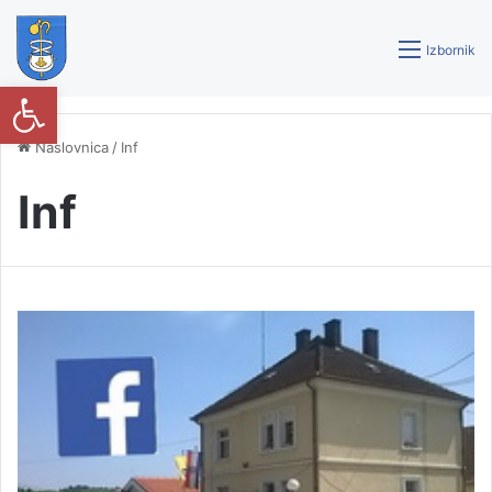
Izbornik
Open toolbar
Naslovnica
/
Inf
Inf