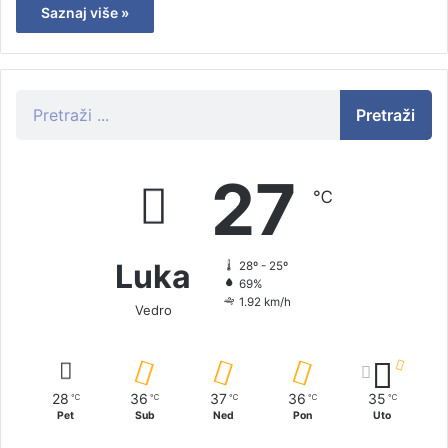
Saznaj više »
Pretraži
27
℃
Luka
28º - 25º
69%
1.92 km/h
Vedro
28
36
37
36
35
℃
℃
℃
℃
℃
Pet
Sub
Ned
Pon
Uto