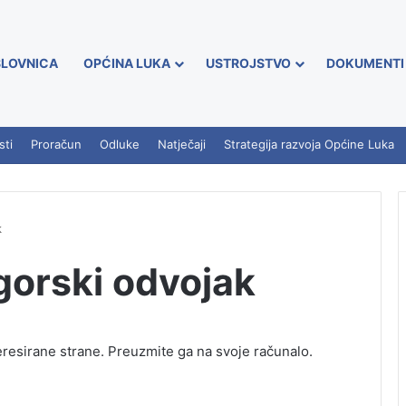
LOVNICA
OPĆINA LUKA
USTROJSTVO
DOKUMENTI
sti
Proračun
Odluke
Natječaji
Strategija razvoja Općine Luka
k
gorski odvojak
teresirane strane. Preuzmite ga na svoje računalo.