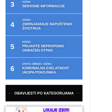
VAŽNO
SERVISNE INFORMACIJE
VAŽNO
ZBRINJAVANJE NAPUŠTENIH
ŽIVOTINJA
VAŽNO
PRIJAVITE NEPROPISNO
ODBAČEN OTPAD
UPUTE I OBRASCI
VAŽNO
KOMUNALNA DJELATNOST
UKOPA POKOJNIKA
OBAVIJESTI PO KATEGORIJAMA