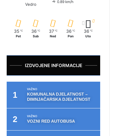
0.89 km/h
Vedro
35
36
37
36
36
℃
℃
℃
℃
℃
Pet
Sub
Ned
Pon
Uto
IZDVOJENE INFORMACIJE
VAŽNO
KOMUNALNA DJELATNOST –
DIMNJAČARSKA DJELATNOST
VAŽNO
VOZNI RED AUTOBUSA