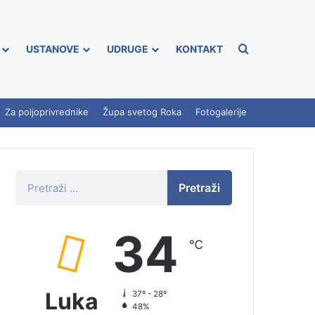
USTANOVE
UDRUGE
KONTAKT
Za poljoprivrednike
Župa svetog Roka
Fotogalerije
Pretraži
34
℃
Luka
37º - 28º
48%