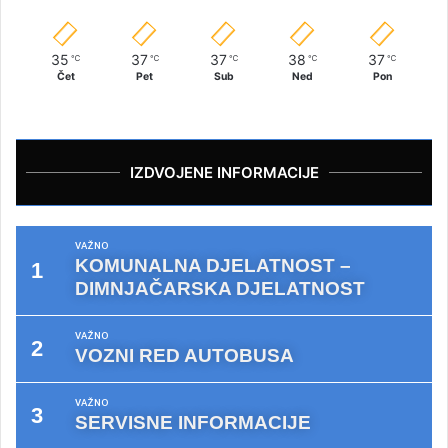
35
37
37
38
37
℃
℃
℃
℃
℃
Čet
Pet
Sub
Ned
Pon
IZDVOJENE INFORMACIJE
VAŽNO
KOMUNALNA DJELATNOST –
DIMNJAČARSKA DJELATNOST
VAŽNO
VOZNI RED AUTOBUSA
VAŽNO
SERVISNE INFORMACIJE