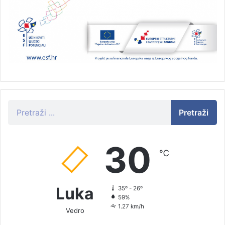
Pretraži
30
℃
Luka
35º - 26º
59%
1.27 km/h
Vedro