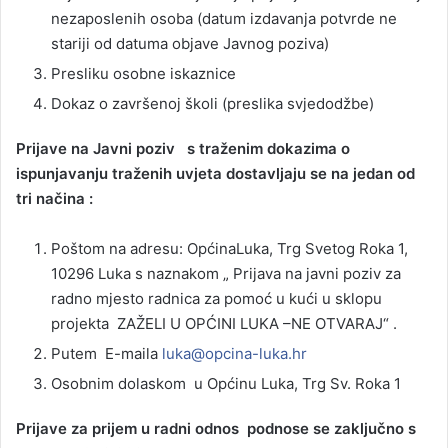
nezaposlenih osoba (datum izdavanja potvrde ne
stariji od datuma objave Javnog poziva)
Presliku osobne iskaznice
Dokaz o završenoj školi (preslika svjedodžbe)
Prijave na Javni poziv s traženim dokazima o
ispunjavanju traženih uvjeta dostavljaju se na jedan od
tri načina :
Poštom na adresu: OpćinaLuka, Trg Svetog Roka 1,
10296 Luka s naznakom „ Prijava na javni poziv za
radno mjesto radnica za pomoć u kući u sklopu
projekta ZAŽELI U OPĆINI LUKA –NE OTVARAJ“ .
Putem E-maila
luka@opcina-luka.hr
Osobnim dolaskom u Općinu Luka, Trg Sv. Roka 1
Prijave za prijem u radni odnos podnose se zaključno s