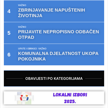
VAŽNO
ZBRINJAVANJE NAPUŠTENIH
ŽIVOTINJA
VAŽNO
PRIJAVITE NEPROPISNO ODBAČEN
OTPAD
UPUTE I OBRASCI
VAŽNO
KOMUNALNA DJELATNOST UKOPA
POKOJNIKA
OBAVIJESTI PO KATEGORIJAMA