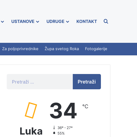
USTANOVE
UDRUGE
KONTAKT
Za poljoprivrednike
Župa svetog Roka
Fotogalerije
Pretraži
34
℃
Luka
36º - 27º
55%