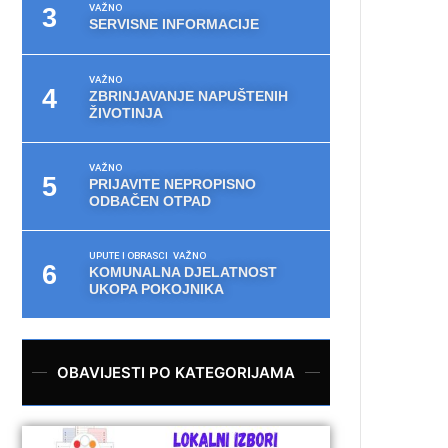
VAŽNO
SERVISNE INFORMACIJE
VAŽNO
ZBRINJAVANJE NAPUŠTENIH
ŽIVOTINJA
VAŽNO
PRIJAVITE NEPROPISNO
ODBAČEN OTPAD
UPUTE I OBRASCI
VAŽNO
KOMUNALNA DJELATNOST
UKOPA POKOJNIKA
OBAVIJESTI PO KATEGORIJAMA