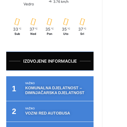
3.76 km/h
Vedro
33
37
35
35
37
℃
℃
℃
℃
℃
Sub
Ned
Pon
Uto
Sri
IZDVOJENE INFORMACIJE
VAŽNO
KOMUNALNA DJELATNOST –
DIMNJAČARSKA DJELATNOST
VAŽNO
VOZNI RED AUTOBUSA