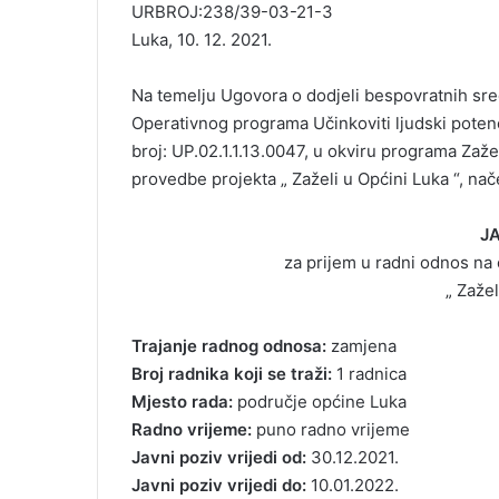
URBROJ:238/39-03-21-3
Luka, 10. 12. 2021.
Na temelju Ugovora o dodjeli bespovratnih sred
Operativnog programa Učinkoviti ljudski potenc
broj: UP.02.1.1.13.0047, u okviru programa Zaže
provedbe projekta „ Zaželi u Općini Luka “, na
JA
za prijem u radni odnos na
„ Zažel
Trajanje radnog odnosa:
zamjena
Broj radnika koji se traži:
1 radnica
Mjesto rada:
područje općine Luka
Radno vrijeme:
puno radno vrijeme
Javni poziv vrijedi od:
30.12.2021.
Javni poziv vrijedi do:
10.01.2022.