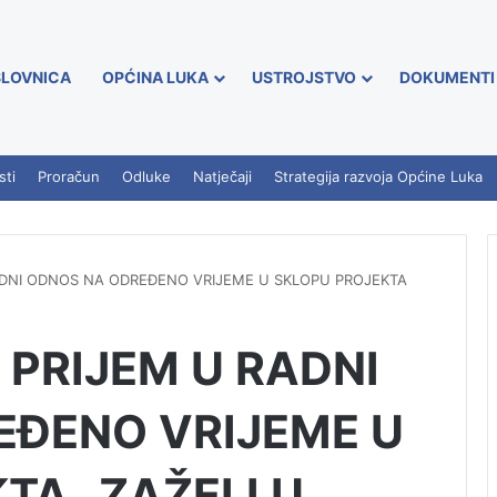
LOVNICA
OPĆINA LUKA
USTROJSTVO
DOKUMENTI
sti
Proračun
Odluke
Natječaji
Strategija razvoja Općine Luka
RADNI ODNOS NA ODREĐENO VRIJEME U SKLOPU PROJEKTA
 PRIJEM U RADNI
EĐENO VRIJEME U
TA „ZAŽELI U