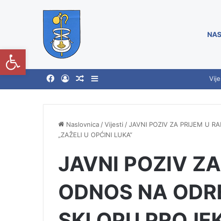
NAS
Open toolbar
Vije
Naslovnica
/
Vijesti
/
JAVNI POZIV ZA PRIJEM U 
„ZAŽELI U OPĆINI LUKA“
JAVNI POZIV ZA
ODNOS NA ODR
SKLOPU PROJEK