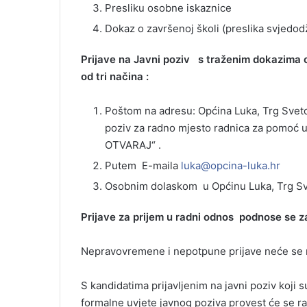
Presliku osobne iskaznice
Dokaz o završenoj školi (preslika svjedod
Prijave na Javni poziv s traženim dokazima o
od tri načina :
Poštom na adresu: Općina Luka, Trg Sveto
poziv za radno mjesto radnica za pomoć 
OTVARAJ“ .
Putem E-maila
luka@opcina-luka.hr
Osobnim dolaskom u Općinu Luka, Trg Sv
Prijave za prijem u radni odnos podnose se z
Nepravovremene i nepotpune prijave neće se r
S kandidatima prijavljenim na javni poziv koji 
formalne uvjete javnog poziva provest će se r