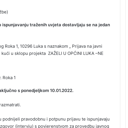
žbe)
 ispunjavanju traženih uvjeta dostavljaju se na jedan
g Roka 1, 10296 Luka s naznakom „ Prijava na javni
u kući u sklopu projekta ZAŽELI U OPĆINI LUKA –NE
. Roka 1
aključno s ponedjeljkom 10.01.2022.
azmatrati.
su podnijeli pravodobnu i potpunu prijavu te ispunjavaju
azgovor (intervju) s povjerenstvom za provedbu javnog