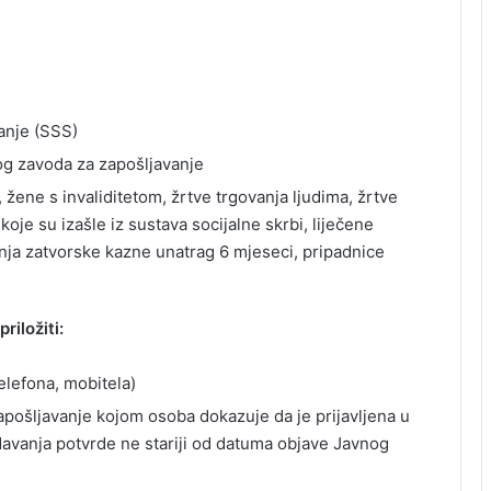
anje (SSS)
og zavoda za zapošljavanje
žene s invaliditetom, žrtve trgovanja ljudima, žrtve
koje su izašle iz sustava socijalne skrbi, liječene
nja zatvorske kazne unatrag 6 mjeseci, pripadnice
riložiti:
elefona, mobitela)
apošljavanje kojom osoba dokazuje da je prijavljena u
avanja potvrde ne stariji od datuma objave Javnog