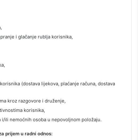
,
ranje i glačanje rublja korisnika,
ka,
korisnika (dostava lijekova, plaćanje računa, dostava
ima kroz razgovore i druženje,
tivnostima korisnika,
ba i/ili nemoćnih osoba u nepovoljnom položaju.
za prijem u radni odnos: