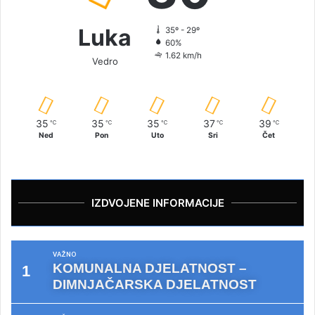
Luka
35º - 29º
60%
1.62 km/h
Vedro
35
35
35
37
39
℃
℃
℃
℃
℃
Ned
Pon
Uto
Sri
Čet
IZDVOJENE INFORMACIJE
VAŽNO
KOMUNALNA DJELATNOST –
DIMNJAČARSKA DJELATNOST