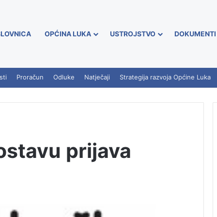
LOVNICA
OPĆINA LUKA
USTROJSTVO
DOKUMENTI
sti
Proračun
Odluke
Natječaji
Strategija razvoja Općine Luka
ostavu prijava