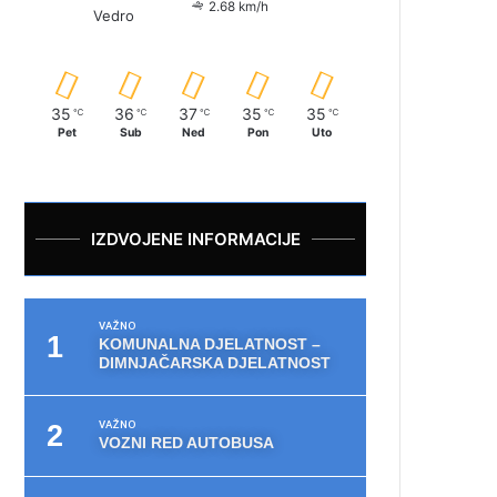
2.68 km/h
Vedro
35
36
37
35
35
℃
℃
℃
℃
℃
Pet
Sub
Ned
Pon
Uto
IZDVOJENE INFORMACIJE
VAŽNO
KOMUNALNA DJELATNOST –
DIMNJAČARSKA DJELATNOST
VAŽNO
VOZNI RED AUTOBUSA