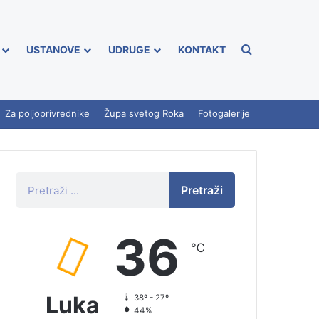
USTANOVE
UDRUGE
KONTAKT
Za poljoprivrednike
Župa svetog Roka
Fotogalerije
Pretraži
36
℃
Luka
38º - 27º
44%