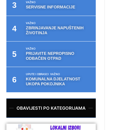
VAŽNO
SERVISNE INFORMACIJE
VAŽNO
ZBRINJAVANJE NAPUŠTENIH
ŽIVOTINJA
VAŽNO
PRIJAVITE NEPROPISNO
ODBAČEN OTPAD
UPUTE I OBRASCI
VAŽNO
KOMUNALNA DJELATNOST
UKOPA POKOJNIKA
OBAVIJESTI PO KATEGORIJAMA