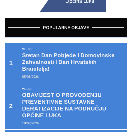
POPULARNE OBJAVE
VIJESTI
Sretan Dan Pobjede I Domovinske
Zahvalnosti I Dan Hrvatskih
Branitelja!
05/08/2026
VIJESTI
OBAVIJEST O PROVOĐENJU
PREVENTIVNE SUSTAVNE
DERATIZACIJE NA PODRUČJU
OPĆINE LUKA
10/07/2026