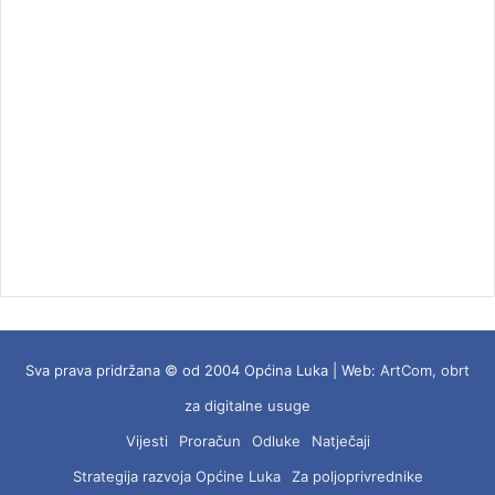
Sva prava pridržana © od 2004 Općina Luka | Web:
ArtCom, obrt
za digitalne usuge
Vijesti
Proračun
Odluke
Natječaji
Strategija razvoja Općine Luka
Za poljoprivrednike