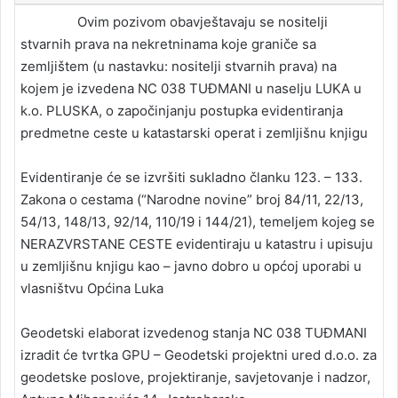
Ovim pozivom obavještavaju se nositelji
stvarnih prava na nekretninama koje graniče sa
zemljištem (u nastavku: nositelji stvarnih prava) na
kojem je izvedena NC 038 TUĐMANI u naselju LUKA u
k.o. PLUSKA, o započinjanju postupka evidentiranja
predmetne ceste u katastarski operat i zemljišnu knjigu
Evidentiranje će se izvršiti sukladno članku 123. – 133.
Zakona o cestama (“Narodne novine” broj 84/11, 22/13,
54/13, 148/13, 92/14, 110/19 i 144/21), temeljem kojeg se
NERAZVRSTANE CESTE evidentiraju u katastru i upisuju
u zemljišnu knjigu kao – javno dobro u općoj uporabi u
vlasništvu Općina Luka
Geodetski elaborat izvedenog stanja NC 038 TUĐMANI
izradit će tvrtka GPU – Geodetski projektni ured d.o.o. za
geodetske poslove, projektiranje, savjetovanje i nadzor,