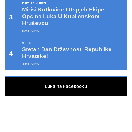
KULTURA
VIJESTI
Mirisi Kotlovine I Uspjeh Ekipe
Općine Luka U Kupljenskom
Hruševcu
02/06/2026
VIJESTI
Sretan Dan Državnosti Republike
Hrvatske!
30/05/2026
Luka na Facebooku