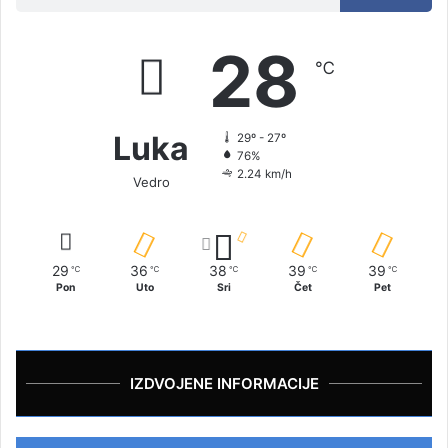
28
℃
Luka
29º - 27º
76%
2.24 km/h
Vedro
29
36
38
39
39
℃
℃
℃
℃
℃
Pon
Uto
Sri
Čet
Pet
IZDVOJENE INFORMACIJE