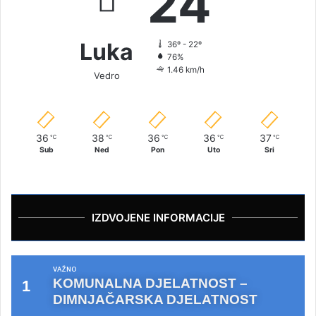
24
Luka
36º - 22º
76%
1.46 km/h
Vedro
36
38
36
36
37
℃
℃
℃
℃
℃
Sub
Ned
Pon
Uto
Sri
IZDVOJENE INFORMACIJE
VAŽNO
KOMUNALNA DJELATNOST –
DIMNJAČARSKA DJELATNOST