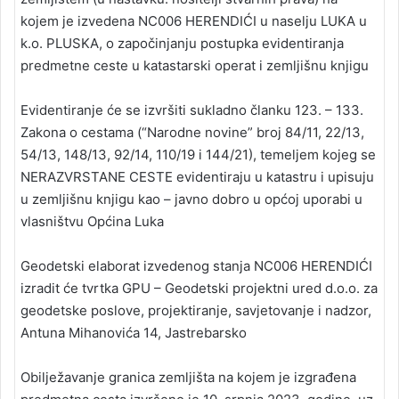
kojem je izvedena NC006 HERENDIĆI u naselju LUKA u
k.o. PLUSKA, o započinjanju postupka evidentiranja
predmetne ceste u katastarski operat i zemljišnu knjigu
Evidentiranje će se izvršiti sukladno članku 123. – 133.
Zakona o cestama (“Narodne novine” broj 84/11, 22/13,
54/13, 148/13, 92/14, 110/19 i 144/21), temeljem kojeg se
NERAZVRSTANE CESTE evidentiraju u katastru i upisuju
u zemljišnu knjigu kao – javno dobro u općoj uporabi u
vlasništvu Općina Luka
Geodetski elaborat izvedenog stanja NC006 HERENDIĆI
izradit će tvrtka GPU – Geodetski projektni ured d.o.o. za
geodetske poslove, projektiranje, savjetovanje i nadzor,
Antuna Mihanovića 14, Jastrebarsko
Obilježavanje granica zemljišta na kojem je izgrađena