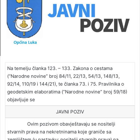
Na temelju članka 123. – 133. Zakona o cestama
(“Narodne novine” broj 84/11, 22/13, 54/13, 148/13,
92/14, 110/19 i 144/21), te članka 73. i 75. Pravilnika o
geodetskim elaboratima (“Narodne novine” broj 59/18)
objavljuje se
JAVNI POZIV
Ovim pozivom obavještavaju se nositelji
stvarnih prava na nekretninama koje graniče sa
zemljištem (u nastavku: nositelji stvarnih prava) na