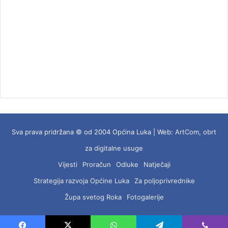
Sva prava pridržana © od 2004 Općina Luka | Web:
ArtCom, obrt
za digitalne usuge
Vijesti
Proračun
Odluke
Natječaji
Strategija razvoja Općine Luka
Za poljoprivrednike
Župa svetog Roka
Fotogalerije