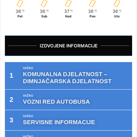
36
36
37
36
36
℃
℃
℃
℃
℃
Pet
Sub
Ned
Pon
Uto
IZDVOJENE INFORMACIJE
VAŽNO
KOMUNALNA DJELATNOST –
DIMNJAČARSKA DJELATNOST
VAŽNO
VOZNI RED AUTOBUSA
VAŽNO
SERVISNE INFORMACIJE
VAŽNO