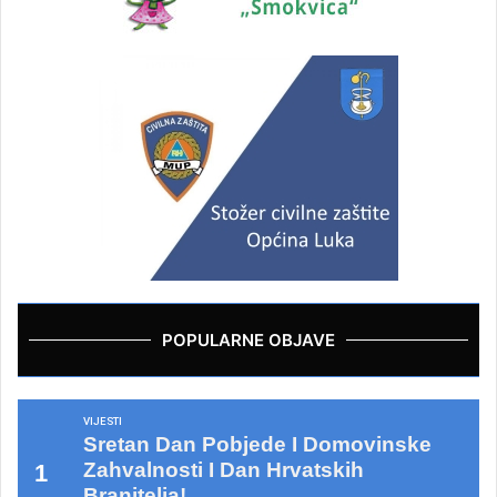
POPULARNE OBJAVE
VIJESTI
Sretan Dan Pobjede I Domovinske
Zahvalnosti I Dan Hrvatskih
Branitelja!