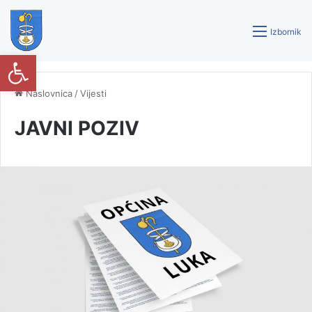
Izbornik
Open toolbar
Naslovnica
/
Vijesti
JAVNI POZIV