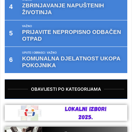
ZBRINJAVANJE NAPUŠTENIH
ŽIVOTINJA
VAŽNO
PRIJAVITE NEPROPISNO ODBAČEN
OTPAD
UPUTE I OBRASCI
VAŽNO
KOMUNALNA DJELATNOST UKOPA
POKOJNIKA
OBAVIJESTI PO KATEGORIJAMA