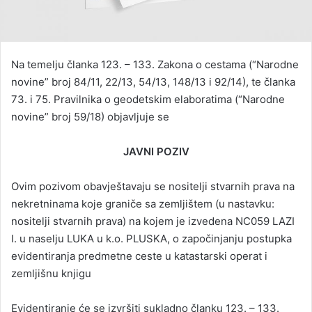
Na temelju članka 123. – 133. Zakona o cestama (“Narodne
novine” broj 84/11, 22/13, 54/13, 148/13 i 92/14), te članka
73. i 75. Pravilnika o geodetskim elaboratima (“Narodne
novine” broj 59/18) objavljuje se
JAVNI POZIV
Ovim pozivom obavještavaju se nositelji stvarnih prava na
nekretninama koje graniče sa zemljištem (u nastavku:
nositelji stvarnih prava) na kojem je izvedena NC059 LAZI
I. u naselju LUKA u k.o. PLUSKA, o započinjanju postupka
evidentiranja predmetne ceste u katastarski operat i
zemljišnu knjigu
Evidentiranje će se izvršiti sukladno članku 123. – 133.