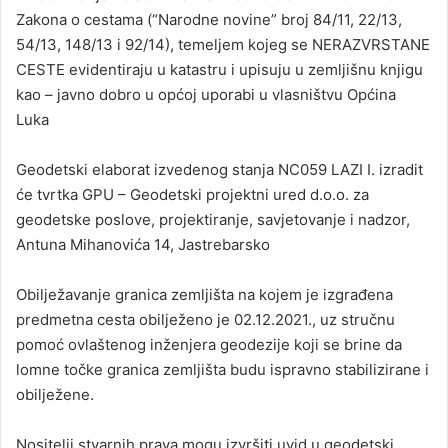
Zakona o cestama (“Narodne novine” broj 84/11, 22/13,
54/13, 148/13 i 92/14), temeljem kojeg se NERAZVRSTANE
CESTE evidentiraju u katastru i upisuju u zemljišnu knjigu
kao – javno dobro u općoj uporabi u vlasništvu Općina
Luka
Geodetski elaborat izvedenog stanja NC059 LAZI I. izradit
će tvrtka GPU – Geodetski projektni ured d.o.o. za
geodetske poslove, projektiranje, savjetovanje i nadzor,
Antuna Mihanovića 14, Jastrebarsko
Obilježavanje granica zemljišta na kojem je izgrađena
predmetna cesta obilježeno je 02.12.2021., uz stručnu
pomoć ovlaštenog inženjera geodezije koji se brine da
lomne točke granica zemljišta budu ispravno stabilizirane i
obilježene.
Nositelji stvarnih prava mogu izvršiti uvid u geodetski