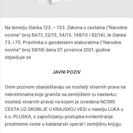
Na temelju članka 123. – 133. Zakona o cestama (“Narodne
novine” broj 84/11, 22/13, 54/13, 148/13 i 92/14), te članka
73. i 75. Pravilnika o geodetskim elaboratima (“Narodne
novine” broj 59/18) dana 07. prosinca 2021. godine
objavljuje se
JAVNI POZIV
Ovim pozivom obavještavaju se nositelji stvarnih prava na
nekretninama koje graniče sa zemljištem (u nastavku:
nositelji stvarnih prava) na kojem je izvedena NC060
CESTA UZ GROBLJE U KRAJSKOJ VESI u naselju LUKA u
k.o. PLUSKA, o započinjanju postupka evidentiranja
predmetne ceste u katastarski operat i zemljišnu knjigu.