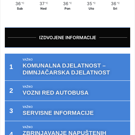
36
37
36
35
36
℃
℃
℃
℃
℃
Sub
Ned
Pon
Uto
Sri
IZDVOJENE INFORMACIJE
VAŽNO
KOMUNALNA DJELATNOST –
DIMNJAČARSKA DJELATNOST
VAŽNO
VOZNI RED AUTOBUSA
VAŽNO
SERVISNE INFORMACIJE
VAŽNO
ZBRINJAVANJE NAPUŠTENIH