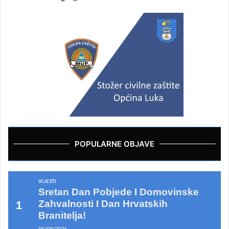
POPULARNE OBJAVE
VIJESTI
Sretan Dan Pobjede I Domovinske
Zahvalnosti I Dan Hrvatskih
Branitelja!