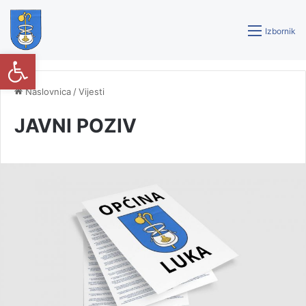
Izbornik
Open toolbar
Naslovnica
/
Vijesti
JAVNI POZIV