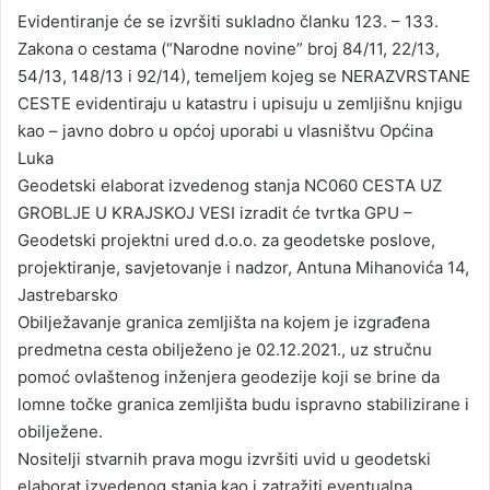
Evidentiranje će se izvršiti sukladno članku 123. – 133.
Zakona o cestama (“Narodne novine” broj 84/11, 22/13,
54/13, 148/13 i 92/14), temeljem kojeg se NERAZVRSTANE
CESTE evidentiraju u katastru i upisuju u zemljišnu knjigu
kao – javno dobro u općoj uporabi u vlasništvu Općina
Luka
Geodetski elaborat izvedenog stanja NC060 CESTA UZ
GROBLJE U KRAJSKOJ VESI izradit će tvrtka GPU –
Geodetski projektni ured d.o.o. za geodetske poslove,
projektiranje, savjetovanje i nadzor, Antuna Mihanovića 14,
Jastrebarsko
Obilježavanje granica zemljišta na kojem je izgrađena
predmetna cesta obilježeno je 02.12.2021., uz stručnu
pomoć ovlaštenog inženjera geodezije koji se brine da
lomne točke granica zemljišta budu ispravno stabilizirane i
obilježene.
Nositelji stvarnih prava mogu izvršiti uvid u geodetski
elaborat izvedenog stanja kao i zatražiti eventualna