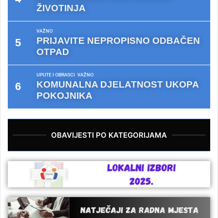
ŽIVOTINJA
VAŽNO
PRIJAVITE NEPROPISNO ODBAČEN
OTPAD
UPUTE I OBRASCI
VAŽNO
KOMUNALNA DJELATNOST UKOPA
POKOJNIKA
OBAVIJESTI PO KATEGORIJAMA